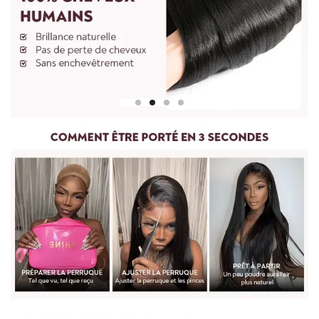
Pour mesurer la longueur d'une perruque droite, partez du
centre du bonnet de perruque ou de la tête et mesurez
jusqu'à la mèche de cheveux la plus longue en bas.
Pour les perruques bouclées et ondulées, vous devez lisser les
cheveux avant de les mesurer. Etirez doucement les cheveux
jusqu'à leur longueur maximale, puis mesurez du haut de la
perruque jusqu'à l'extrémité des cheveux.
Pour toute question, n'hésitez pas à nous contacter :
vip@shinehair.fr