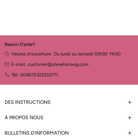
Besoin D'aide?
Heures d'ouverture:
Du lundi au samedi 02h30 11h30
E-mail:
customer@shinehairwig.com
Tél:
008615322233771
DES INSTRUCTIONS
À PROPOS NOUS
BULLETINS D'INFORMATION