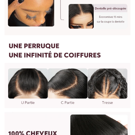
cheveux sont usés ou endommagés, nous ne pouvons pas
bas et utilisez vos doigts pour les boucler de l'intérieur vers
accepter les retours. S'il y a un problème de qualité des
l'extérieur aux extrémités pour des boucles plus lisses.
cheveux, vous pouvez les retourner sans frais.
Vaporisez une lotion coiffante pour aider
à maintenir l'état des boucles.
4.Puis-je personnaliser une perruque autre que les perruques
7.Le soin des perruques est recommandé une fois par
sur le site Web ?
semaine ou deux semaines dépend de l'utilisation.
Oui, nous pouvons faire n'importe quelle perruque comme
vous le souhaitez. Vous pouvez nous envoyer des photos et
des exigences. Il faudra 7 jours pour procéder. Vous pouvez
nous écrire à : vip@shinehair.fr
5.Puis-je avoir un prix de gros si j'en achète plus ?
3.WIG MESURE
Oui, vous pouvez avoir un prix de gros si vous nous contactez
pour une commande groupée.