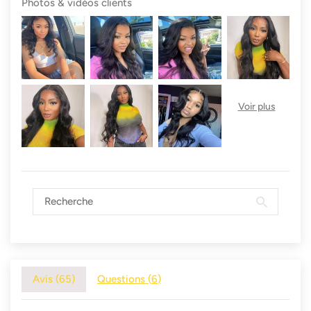
Photos & vidéos clients
Avis (
65
)
Questions (
6
)