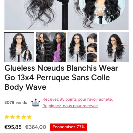
OUVRIR LE MÉDIA DANS LA VUE GALERIE
Glueless Nœuds Blanchis Wear
Go 13x4 Perruque Sans Colle
Body Wave
Recevez 95 points pour l'avoir acheté.
3079
vendu
Rejoignez-nous pour recevoir
Prix
€95,88
Prix
€364,00
Économisez
73%