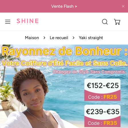
ER AU CONTENU
Vente Flash
>
P
Maison
Le recueil
Yaki straight