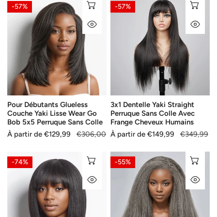
Pour
3x1
SÉLECTIONNEZ LES OPTIONS
SÉ
-57%
-57%
Débutants
Dentelle
APERÇU RAPIDE
AP
Glueless
Yaki
Couche
Straight
Yaki
Perruque
Lisse
Sans
Wear
Colle
Go
Avec
Bob
Frange
Pour Débutants Glueless
3x1 Dentelle Yaki Straight
5x5
Cheveux
Couche Yaki Lisse Wear Go
Perruque Sans Colle Avec
Perruque
Humains
Bob 5x5 Perruque Sans Colle
Frange Cheveux Humains
Sans
Prix
À partir de
Prix
€129,99
€306,00
Prix
À partir de
Prix
€149,99
€349,99
Colle
de
habituel
de
habituel
vente
vente
Pour
13x4
SÉLECTIONNEZ LES OPTIONS
SÉ
-74%
-55%
Débutants
Glueless
APERÇU RAPIDE
AP
Glueless
Yaki
Yaki
Straight
Lisse
Intemporel
Bob
Couleur