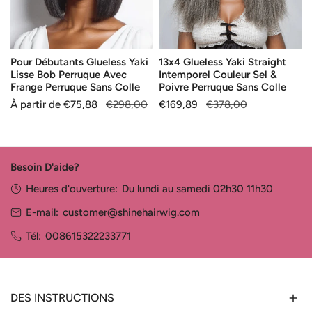
Perruque
Sel
Avec
&
Frange
Poivre
Pour Débutants Glueless Yaki
13x4 Glueless Yaki Straight
Perruque
Perruque
Lisse Bob Perruque Avec
Intemporel Couleur Sel &
Sans
Sans
Frange Perruque Sans Colle
Poivre Perruque Sans Colle
Colle
Colle
Prix
À partir de
Prix
€75,88
€298,00
Prix
€169,89
Prix
€378,00
de
habituel
de
habituel
vente
vente
Besoin D'aide?
Heures d'ouverture:
Du lundi au samedi 02h30 11h30
E-mail:
customer@shinehairwig.com
Tél:
008615322233771
DES INSTRUCTIONS