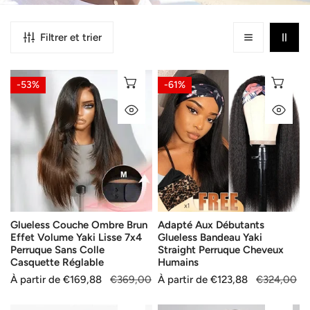
Filtrer et trier
Glueless
Adapté
SÉLECTIONNEZ LES OPTIONS
SÉ
-53%
-61%
Couche
Aux
APERÇU RAPIDE
AP
Ombre
Débutants
Brun
Glueless
Effet
Bandeau
Volume
Yaki
Yaki
Straight
Lisse
Perruque
7x4
Cheveux
Glueless Couche Ombre Brun
Adapté Aux Débutants
Perruque
Humains
Effet Volume Yaki Lisse 7x4
Glueless Bandeau Yaki
Sans
Perruque Sans Colle
Straight Perruque Cheveux
Colle
Casquette Réglable
Humains
Casquette
Prix
À partir de
Prix
€169,88
€369,00
Prix
À partir de
Prix
€123,88
€324,00
Réglable
de
habituel
de
habituel
vente
vente