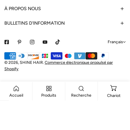
À PROPOS NOUS
BULLETINS D'INFORMATION
L
Français
a
Méthodes
n
de
© 2026,
SHINE HAIR
.
Commerce électronique propulsé par
g
Shopify
payement
u
e
Accueil
Produits
Recherche
Chariot