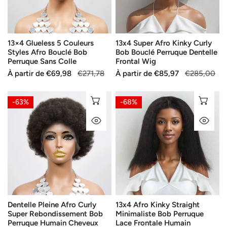
Bouclé
Bouclé
Bob
Perruque
Perruque
Dentelle
13×4 Glueless 5 Couleurs
13x4 Super Afro Kinky Curly
Sans
Frontal
Styles Afro Bouclé Bob
Bob Bouclé Perruque Dentelle
Colle
Wig
Perruque Sans Colle
Frontal Wig
Prix
À partir de
Prix
€69,98
€271,78
Prix
À partir de
Prix
€85,97
€285,00
de
habituel
de
habituel
vente
vente
Dentelle
13x4
SÉLECTIONNEZ LES OPTIONS
SÉ
-63%
-68%
Pleine
Afro
APERÇU RAPIDE
AP
Afro
Kinky
Curly
Straight
Super
Minimaliste
Rebondissement
Bob
Bob
Perruque
Perruque
Lace
Humain
Frontale
Dentelle Pleine Afro Curly
13x4 Afro Kinky Straight
Cheveux
Humain
Super Rebondissement Bob
Minimaliste Bob Perruque
Cheveux
Perruque Humain Cheveux
Lace Frontale Humain