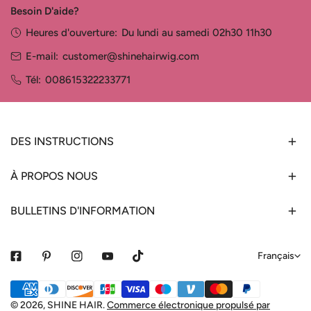
Besoin D'aide?
Heures d'ouverture:
Du lundi au samedi 02h30 11h30
E-mail:
customer@shinehairwig.com
Tél:
008615322233771
DES INSTRUCTIONS
À PROPOS NOUS
BULLETINS D'INFORMATION
L
Français
a
Méthodes
n
de
© 2026,
SHINE HAIR
.
Commerce électronique propulsé par