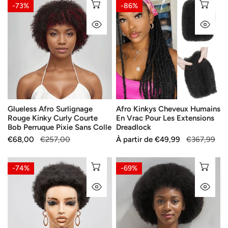
Glueless
Afro
AJOUTER AU PANIER
SÉ
-73%
-86%
Afro
Kinkys
APERÇU RAPIDE
AP
Surlignage
Cheveux
Rouge
Humains
Kinky
En
Curly
Vrac
Courte
Pour
Bob
Les
Perruque
Extensions
Glueless Afro Surlignage
Afro Kinkys Cheveux Humains
Pixie
Dreadlock
Rouge Kinky Curly Courte
En Vrac Pour Les Extensions
Sans
Bob Perruque Pixie Sans Colle
Dreadlock
Colle
Prix
€68,00
Prix
€257,00
Prix
À partir de
Prix
€49,99
€367,99
de
habituel
de
habituel
vente
vente
13×4
13x4
SÉLECTIONNEZ LES OPTIONS
SÉ
-74%
-69%
Glueless
Super
APERÇU RAPIDE
AP
5
Afro
Couleurs
Kinky
Styles
Curly
Afro
Bob