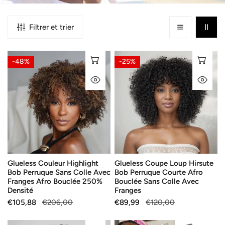
Filtrer et trier
Glueless
Glueless
SÉLECTIONNEZ LES OPTIONS
SÉ
-48%
-25%
Couleur
Coupe
APERÇU RAPIDE
AP
Highlight
Loup
Bob
Hirsute
Perruque
Bob
Sans
Perruque
Colle
Courte
Avec
Afro
Franges
Bouclée
Glueless Couleur Highlight
Glueless Coupe Loup Hirsute
Afro
Sans
Bob Perruque Sans Colle Avec
Bob Perruque Courte Afro
Bouclée
Colle
Franges Afro Bouclée 250%
Bouclée Sans Colle Avec
250%
Avec
Densité
Franges
Densité
Franges
Prix
€105,88
Prix
€206,00
Prix
€89,99
Prix
€120,00
de
habituel
de
habituel
vente
vente