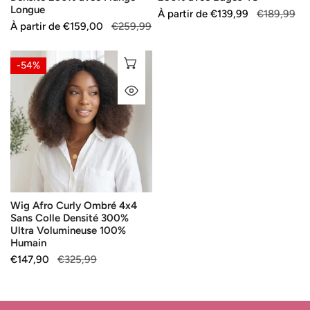
Frange
4C
Longue
Prix
À partir de
Prix
€139,99
€189,99
Longue
Prix
À partir de
Prix
€159,00
€259,99
de
habituel
de
habituel
vente
vente
Wig
SÉLECTIONNEZ LES OPTIONS
-54%
Afro
APERÇU RAPIDE
Curly
Ombré
4x4
Sans
Colle
Densité
300%
Wig Afro Curly Ombré 4x4
Ultra
Sans Colle Densité 300%
Volumineuse
Ultra Volumineuse 100%
100%
Humain
Humain
Prix
€147,90
Prix
€325,99
de
habituel
vente