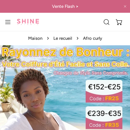
ER AU CONTENU
Vente Flash
>
P
Maison
Le recueil
Afro curly