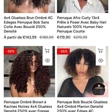
Perruque
Poser
Bob
Avec
Sans
Baby
4x4 Glueless Brun Ombré 4C
Perruque Afro Curly 13x4
Colle
Hair
Edeges Perruque Bob Sans
Prête à Poser Avec Baby Hair
Avec
Naturels
Colle Avec Bouclé 250%
Naturels 100% Human Hair
Bouclé
100%
Densité
Perruque Courte
250%
Human
Prix
À partir de
Prix
€143,99
€189,99
Prix
€119,90
Prix
€219,99
Densité
Hair
de
habituel
de
habituel
vente
vente
Perruque
Perruque
Perruque
SÉLECTIONNEZ LES OPTIONS
SÉ
-38%
-26%
Courte
Ombré
Bob
APERÇU RAPIDE
AP
Brown
Bouclé
à
Glueless
Racines
4x4
Noires
Ombré
4x4
Marron
Glueless
Densité
Densité
250%
Perruque Ombré Brown à
Perruque Bob Bouclé Glueless
250%
avec
Racines Noires 4x4 Glueless
4x4 Ombré Marron Densité
avec
Edges
Densité 250% avec Frange
250% avec Edges 4C