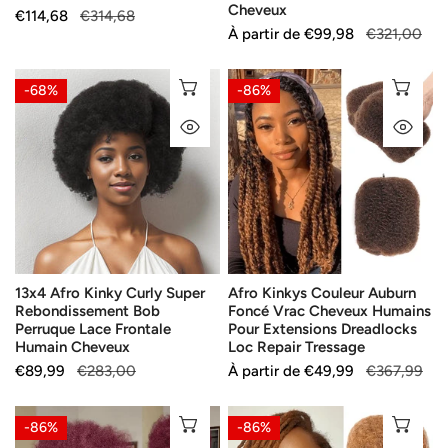
Cheveux
Prix
€114,68
Prix
€314,68
Prix
À partir de
Prix
€99,98
€321,00
de
habituel
de
habituel
vente
vente
13x4
Afro
AJOUTER AU PANIER
SÉ
-68%
-86%
Afro
Kinkys
APERÇU RAPIDE
AP
Kinky
Couleur
Curly
Auburn
Super
Foncé
Rebondissement
Vrac
Bob
Cheveux
Perruque
Humains
Lace
Pour
13x4 Afro Kinky Curly Super
Afro Kinkys Couleur Auburn
Frontale
Extensions
Rebondissement Bob
Foncé Vrac Cheveux Humains
Humain
Dreadlocks
Perruque Lace Frontale
Pour Extensions Dreadlocks
Cheveux
Loc
Humain Cheveux
Loc Repair Tressage
Repair
Prix
€89,99
Prix
€283,00
Prix
À partir de
Prix
€49,99
€367,99
Tressage
de
habituel
de
habituel
vente
vente
Afro
Afro
SÉLECTIONNEZ LES OPTIONS
SÉ
-86%
-86%
Kinkys
Kinkys