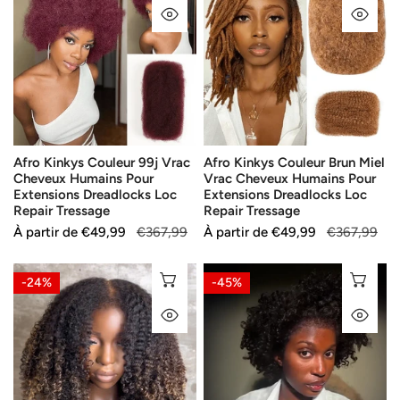
APERÇU RAPIDE
AP
Couleur
Couleur
99j
Brun
Vrac
Miel
Cheveux
Vrac
Humains
Cheveux
Pour
Humains
Extensions
Pour
Afro Kinkys Couleur 99j Vrac
Afro Kinkys Couleur Brun Miel
Dreadlocks
Extensions
Cheveux Humains Pour
Vrac Cheveux Humains Pour
Loc
Dreadlocks
Extensions Dreadlocks Loc
Extensions Dreadlocks Loc
Repair
Loc
Repair Tressage
Repair Tressage
Tressage
Repair
Prix
À partir de
Prix
€49,99
€367,99
Prix
À partir de
Prix
€49,99
€367,99
Tressage
de
habituel
de
habituel
vente
vente
4x4
Perruque
SÉLECTIONNEZ LES OPTIONS
SÉ
-24%
-45%
Glueless
Afro
APERÇU RAPIDE
AP
Brun
Curly
Ombré
13x4
4C
Prête
Edeges
à