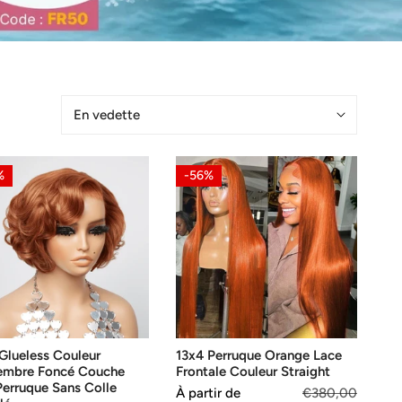
Trier
par:
13x4
%
-56%
ess
Perruque
ur
Orange
embre
Lace
é
Frontale
he
Couleur
Straight
que
Glueless Couleur
13x4 Perruque Orange Lace
embre Foncé Couche
Frontale Couleur Straight
lé
erruque Sans Colle
Prix
À partir de
Prix
€380,00