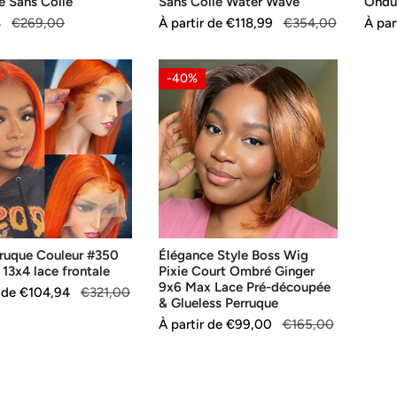
Colle
e Sans Colle
Sans Colle Water Wave
Ondu
e
Water
8
€269,00
Prix
À partir de
Prix
€118,99
€354,00
Prix
À par
Prix
de
habituel
de
habit
Wave
vente
vent
Élégance
-40%
e
Style
Boss
Wig
Pixie
Court
Ombré
Ginger
9x6
ruque Couleur #350
Élégance Style Boss Wig
Max
 13x4 lace frontale
Pixie Court Ombré Ginger
Lace
9x6 Max Lace Pré-découpée
r de
€104,94
€321,00
Pré-
& Glueless Perruque
découpée
Prix
À partir de
Prix
€99,00
€165,00
de
habituel
&
vente
Glueless
Perruque