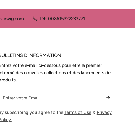
airwig.com
Tél:
008615322233771
BULLETINS D'INFORMATION
Entrez votre e-mail ci-dessous pour être le premier
informé des nouvelles collections et des lancements de
produits.
E-
mail
By subscribing you agree to the
Terms of Use
&
Privacy
Policy.