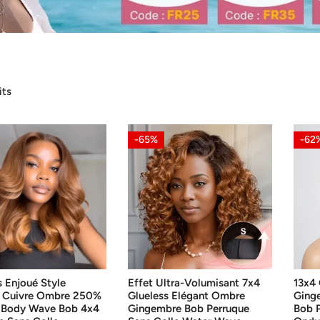
its
Effet
13x4
-65%
-62
Ultra-
Gluel
Volumisant
Coule
7x4
Ging
Glueless
Fonc
Elégant
Couc
Ombre
Bob
Gingembre
Perru
Bob
Sans
s Enjoué Style
Effet Ultra-Volumisant 7x4
13x4 
Perruque
Colle
r Cuivre Ombre 250%
Glueless Elégant Ombre
Ging
Sans
Ondu
é Body Wave Bob 4x4
Gingembre Bob Perruque
Bob P