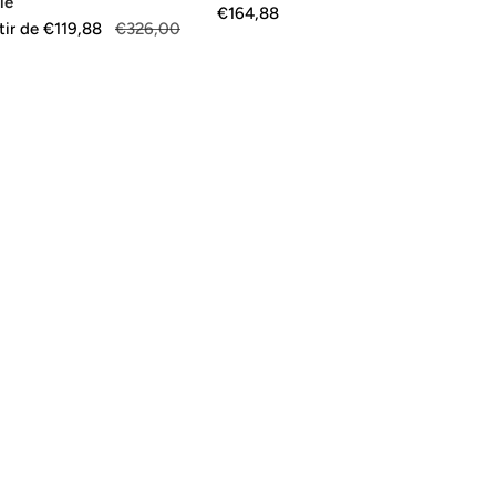
lé
de
€164,88
habituel
tir de
€119,88
€326,00
vente
uel
e