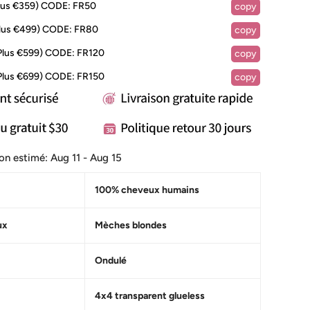
lus €359)
CODE:
FR50
copy
lus €499)
CODE:
FR80
copy
Plus €599)
CODE:
FR120
copy
Plus €699)
CODE:
FR150
copy
ison estimé:
Aug 11 - Aug 15
100% cheveux humains
ux
Mèches blondes
Ondulé
4x4 transparent
glueless