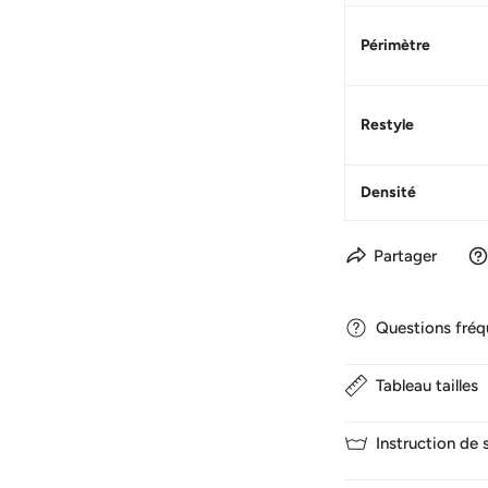
Périmètre
Restyle
Densité
Partager
Questions fré
Tableau tailles
1. Combien de temps
Nous expédions nor
Instruction de
Il faut 3-5 jours po
1.TAIL