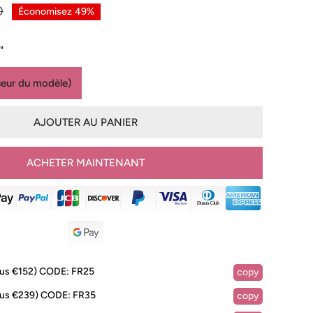
0
Économisez
49%
"
ueur du modèle)
AJOUTER AU PANIER
ACHETER MAINTENANT
lus €152)
CODE:
FR25
copy
lus €239)
CODE:
FR35
IA DANS LA VUE GALERIE
copy