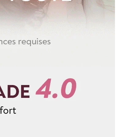
gueur d'une perruque droite, partez du centre du bonnet
a tête et mesurez jusqu'à la mèche de cheveux la plus
bouclées et ondulées, vous devez lisser les cheveux
r. Etirez doucement les cheveux jusqu'à leur longueur
rez du haut de la perruque jusqu'à l'extrémité des
, n'hésitez pas à nous contacter :