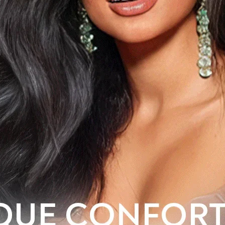
faudra 7 jours pour
5.Puis-je avoir un p
Oui, vous pouvez av
commande groupée
3.WIG 