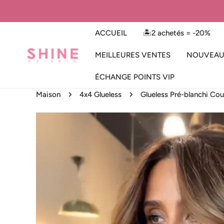
ER AU CONTENU
ACCUEIL
🏝️2 achetés = -20%
MEILLEURES VENTES
NOUVEAU
ÉCHANGE POINTS VIP
Maison
4x4 Glueless
Glueless Pré-blanchi Co
 AUX INFORMATIONS SUR LE PRODUIT