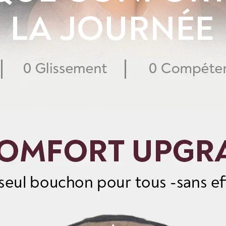
Pour mesurer la lon
de perruque ou de l
longue en bas.
Pour les perruques 
avant de les mesure
maximale, puis mesu
cheveux.
Pour toute question