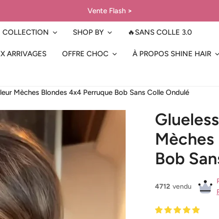
Vente Flash
>
COLLECTION
SHOP BY
🔥SANS COLLE 3.0
X ARRIVAGES
OFFRE CHOC
À PROPOS SHINE HAIR
uleur Mèches Blondes 4x4 Perruque Bob Sans Colle Ondulé
Glueless
Mèches 
Bob San
4712
vendu