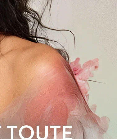
 procéder. Vous pouvez nous écrire à : vip@shinehair.fr
rix de gros si j'en achète plus ?
oir un prix de gros si vous nous contactez pour une
.
MESURE