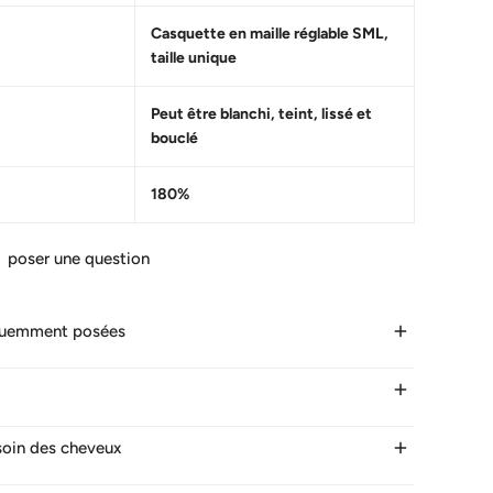
Casquette en maille réglable SML,
taille unique
Peut être blanchi, teint, lissé et
bouclé
180%
poser une question
quemment posées
 dure la livraison ?
malement les cheveux en 24 heures les jours ouvrables.
 soin des cheveux
ur la France. 5-7 jours vers d'autres pays.
LE DU BOUCHON WIG