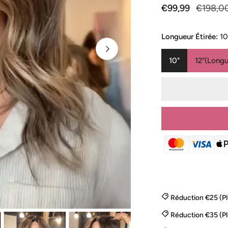
Prix
€99,99
Prix
€198,0
de
habituel
vente
Longueur Étirée:
10
10"
12"(Long
Réduction €25 (P
Réduction €35 (P
OUVRIR LE MÉD