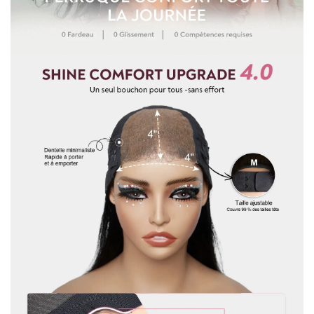
cheveux sont usés ou endommagés, nous ne pouvons pas
bas et utilisez vos doigts pour les boucler de l'intérieur vers
accepter les retours. S'il y a un problème de qualité des
l'extérieur aux extrémités pour des boucles plus lisses.
cheveux, vous pouvez les retourner sans frais.
Vaporisez une lotion coiffante pour aider
à maintenir l'état des boucles.
4.Puis-je personnaliser une perruque autre que les perruques
7.Le soin des perruques est recommandé une fois par
sur le site Web ?
semaine ou deux semaines dépend de l'utilisation.
Oui, nous pouvons faire n'importe quelle perruque comme
vous le souhaitez. Vous pouvez nous envoyer des photos et
des exigences. Il faudra 7 jours pour procéder. Vous pouvez
nous écrire à : vip@shinehair.fr
5.Puis-je avoir un prix de gros si j'en achète plus ?
3.WIG MESURE
Oui, vous pouvez avoir un prix de gros si vous nous contactez
pour une commande groupée.