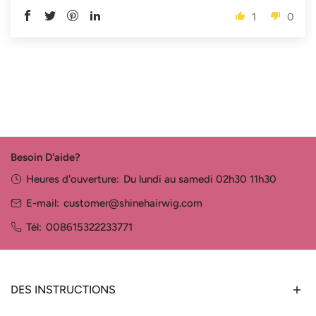
1
0
Besoin D'aide?
Heures d'ouverture:
Du lundi au samedi 02h30 11h30
E-mail:
customer@shinehairwig.com
Tél:
008615322233771
DES INSTRUCTIONS