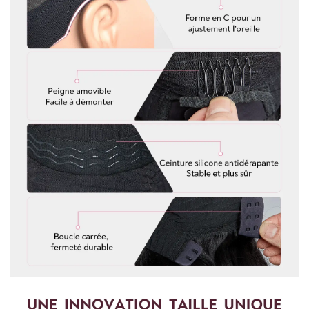
Pour mesurer la longueur d'une perruque droite, partez du
centre du bonnet de perruque ou de la tête et mesurez
jusqu'à la mèche de cheveux la plus longue en bas.
Pour les perruques bouclées et ondulées, vous devez lisser les
cheveux avant de les mesurer. Etirez doucement les cheveux
jusqu'à leur longueur maximale, puis mesurez du haut de la
perruque jusqu'à l'extrémité des cheveux.
Pour toute question, n'hésitez pas à nous contacter :
vip@shinehair.fr