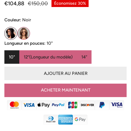
Prix
€104,88
Prix
€150,00
Économisez
30%
de
habituel
vente
Couleur:
Noir
Longueur en pouces:
10"
10"
12“(Longueur du modèle)
14”
AJOUTER AU PANIER
ACHETER MAINTENANT