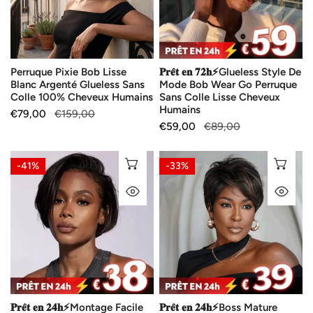
Argenté
Mode
Glueless
Bob
Sans
Wear
Colle
Go
Perruque Pixie Bob Lisse
𝐏𝐫𝐞̂𝐭 𝐞𝐧 𝟕𝟐𝐡⚡Glueless Style De
100%
Perruque
Blanc Argenté Glueless Sans
Mode Bob Wear Go Perruque
Cheveux
Sans
Colle 100% Cheveux Humains
Sans Colle Lisse Cheveux
Humains
Colle
Humains
Prix
€79,00
Prix
€159,00
Lisse
Prix
€59,00
Prix
€89,00
de
habituel
Cheveux
de
habituel
vente
vente
Humains
𝐏𝐫𝐞̂𝐭
𝐏𝐫𝐞̂𝐭
AJOUTER AU PANIER
AJ
-41%
-33%
𝐞𝐧
𝐞𝐧
APERÇU RAPIDE
AP
𝟐𝟒𝐡⚡Montage
𝟐𝟒𝐡⚡Boss
Facile
Mature
Rapide
Tendance
Perruque
Glueless
Noir
Highlight
Coupe
Pixie
Pixie
Bob
𝐏𝐫𝐞̂𝐭 𝐞𝐧 𝟐𝟒𝐡⚡Montage Facile
𝐏𝐫𝐞̂𝐭 𝐞𝐧 𝟐𝟒𝐡⚡Boss Mature
13x4
Lisse