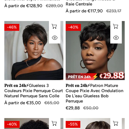
Style
Frange
Raie Centrale
Prix
À partir de
Prix
€128,90
€289,00
Minimaliste
Rideau
Prix
À partir de
Prix
€117,90
€233,17
de
habituel
&
de
habituel
vente
vente
Raie
𝐏𝐫𝐞̂𝐭
𝐏𝐫𝐞̂𝐭
SÉLECTIONNEZ LES OPTIONS
AJ
-46%
-40%
Centrale
𝐞𝐧
𝐞𝐧
APERÇU RAPIDE
AP
𝟐𝟒𝐡⚡Glueless
𝟐𝟒𝐡⚡Patron
3
Mature
Couleurs
Coupe
Pixie
Pixie
Perruque
Avec
Court
Ondulation
Naturel
De
𝐏𝐫𝐞̂𝐭 𝐞𝐧 𝟐𝟒𝐡⚡Glueless 3
𝐏𝐫𝐞̂𝐭 𝐞𝐧 𝟐𝟒𝐡⚡Patron Mature
Perruque
L'eau
Couleurs Pixie Perruque Court
Coupe Pixie Avec Ondulation
Sans
Glueless
Naturel Perruque Sans Colle
De L'eau Glueless Bob
Colle
Bob
Perruque
Prix
À partir de
Prix
€35,00
€65,00
Perruque
Prix
€29,88
Prix
€50,00
de
habituel
de
habituel
vente
vente
𝐏𝐫𝐞̂𝐭
Perruque
AJOUTER AU PANIER
SÉ
-40%
-55%
𝐞𝐧
Pixie