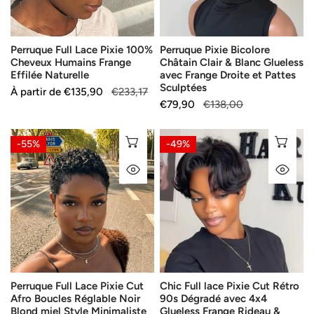
Humains
Blanc
Frange
Glueless
Effilée
avec
Perruque Full Lace Pixie 100%
Perruque Pixie Bicolore
Naturelle
Frange
Cheveux Humains Frange
Châtain Clair & Blanc Glueless
Droite
Effilée Naturelle
avec Frange Droite et Pattes
et
Sculptées
Prix
À partir de
Prix
€135,90
€233,17
Pattes
Prix
€79,90
Prix
€138,00
de
habituel
Sculptées
de
habituel
vente
vente
Perruque
Chic
SÉLECTIONNEZ LES OPTIONS
SÉ
-55%
-49%
Full
Full
APERÇU RAPIDE
AP
Lace
lace
Pixie
Pixie
Cut
Cut
Afro
Rétro
Boucles
90s
Réglable
Dégradé
Noir
avec
Perruque Full Lace Pixie Cut
Chic Full lace Pixie Cut Rétro
Blond
4x4
Afro Boucles Réglable Noir
90s Dégradé avec 4x4
miel
Glueless
Blond miel Style Minimaliste
Glueless Frange Rideau &