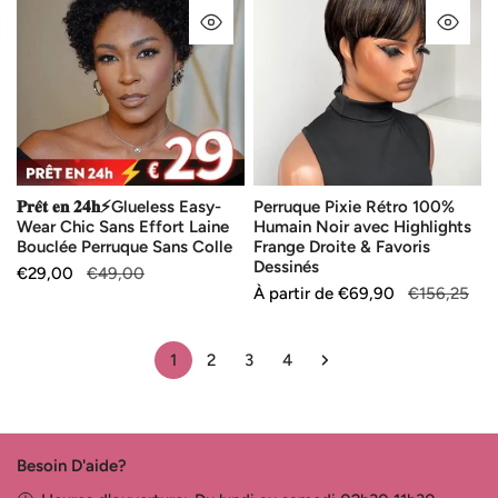
APERÇU RAPIDE
AP
𝟐𝟒𝐡⚡Glueless
Rétro
Easy-
100%
Wear
Humain
Chic
Noir
Sans
avec
Effort
Highlights
Laine
Frange
𝐏𝐫𝐞̂𝐭 𝐞𝐧 𝟐𝟒𝐡⚡Glueless Easy-
Perruque Pixie Rétro 100%
Bouclée
Droite
Wear Chic Sans Effort Laine
Humain Noir avec Highlights
Perruque
&
Bouclée Perruque Sans Colle
Frange Droite & Favoris
Sans
Favoris
Dessinés
Prix
€29,00
Prix
€49,00
Colle
Dessinés
Prix
À partir de
Prix
€69,90
€156,25
de
habituel
de
habituel
vente
vente
1
2
3
4
Besoin D'aide?