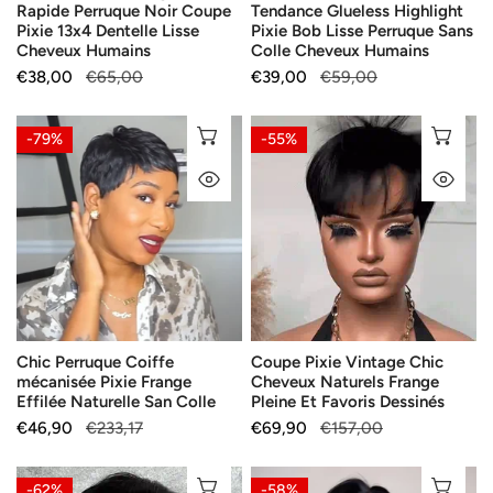
Rapide Perruque Noir Coupe
Tendance Glueless Highlight
Dentelle
Perruque
Pixie 13x4 Dentelle Lisse
Pixie Bob Lisse Perruque Sans
Lisse
Sans
Cheveux Humains
Colle Cheveux Humains
Cheveux
Colle
Prix
€38,00
Prix
€65,00
Prix
€39,00
Prix
€59,00
Humains
Cheveux
de
habituel
de
habituel
vente
vente
Humains
Chic
Coupe
SÉLECTIONNEZ LES OPTIONS
AJ
-79%
-55%
Perruque
Pixie
APERÇU RAPIDE
AP
Coiffe
Vintage
mécanisée
Chic
Pixie
Cheveux
Frange
Naturels
Effilée
Frange
Naturelle
Pleine
San
Et
Chic Perruque Coiffe
Coupe Pixie Vintage Chic
Colle
Favoris
mécanisée Pixie Frange
Cheveux Naturels Frange
Dessinés
Effilée Naturelle San Colle
Pleine Et Favoris Dessinés
Prix
€46,90
Prix
€233,17
Prix
€69,90
Prix
€157,00
de
habituel
de
habituel
vente
vente
Perruque
Perruque
AJOUTER AU PANIER
SÉ
-62%
-58%