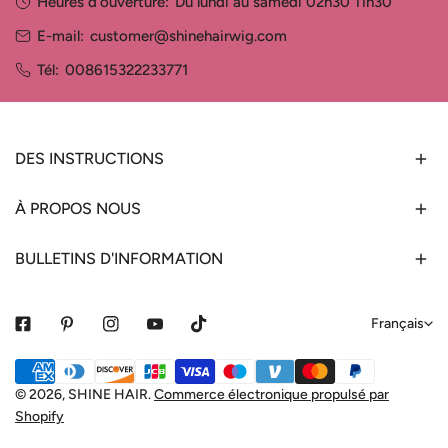
Heures d'ouverture:
Du lundi au samedi 02h30 11h30
E-mail:
customer@shinehairwig.com
Tél:
008615322233771
DES INSTRUCTIONS
À PROPOS NOUS
BULLETINS D'INFORMATION
L
Français
a
Méthodes
n
de
© 2026,
SHINE HAIR
.
Commerce électronique propulsé par
g
Shopify
payement