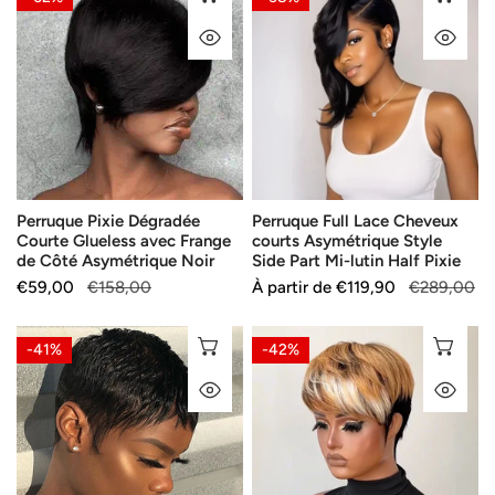
Pixie
Full
APERÇU RAPIDE
AP
Dégradée
Lace
Courte
Cheveux
Glueless
courts
avec
Asymétrique
Frange
Style
de
Side
Côté
Part
Perruque Pixie Dégradée
Perruque Full Lace Cheveux
Asymétrique
Mi-
Courte Glueless avec Frange
courts Asymétrique Style
Noir
lutin
de Côté Asymétrique Noir
Side Part Mi-lutin Half Pixie
Half
Prix
€59,00
Prix
€158,00
Prix
À partir de
Prix
€119,90
€289,00
Pixie
de
habituel
de
habituel
vente
vente
Perruque
Perruque
SÉLECTIONNEZ LES OPTIONS
AJ
-41%
-42%
Full
Pixie
APERÇU RAPIDE
AP
Lace
Bicolore
Pixie
Châtain
100%
Clair
Cheveux
&