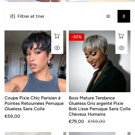
Filtrer et trier
Coupe
Boss
AJOUTER AU PANIER
AJ
-50%
Pixie
Mature
APERÇU RAPIDE
AP
Chic
Tendance
Parisien
Glueless
à
Gris
Pointes
argenté
Retournées
Pixie
Perruque
Bob
Glueless
Lisse
Coupe Pixie Chic Parisien à
Boss Mature Tendance
Sans
Perruque
Pointes Retournées Perruque
Glueless Gris argenté Pixie
Colle
Sans
Glueless Sans Colle
Bob Lisse Perruque Sans Colle
Colle
Cheveux Humains
Prix
€59,00
Cheveux
Prix
€79,00
Prix
€159,00
habituel
Humains
de
habituel
vente