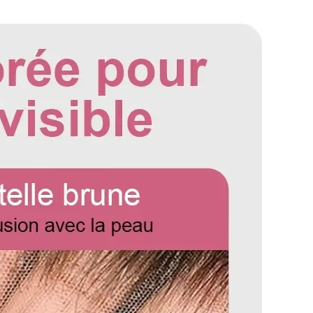
gueur d'une perruque droite, partez du centre du bonnet
a tête et mesurez jusqu'à la mèche de cheveux la plus
bouclées et ondulées, vous devez lisser les cheveux
r. Etirez doucement les cheveux jusqu'à leur longueur
rez du haut de la perruque jusqu'à l'extrémité des