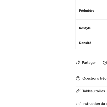
Périmètre
Restyle
Densité
Partager
Questions fré
Tableau tailles
1. Combien de temps
Nous expédions nor
Instruction de
Il faut 3-5 jours po