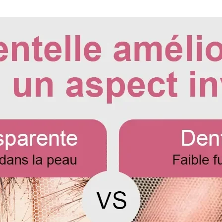
Pour mesurer la lon
de perruque ou de l
longue en bas.
Pour les perruques 
avant de les mesure
maximale, puis mesu
cheveux.