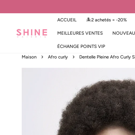
ER AU CONTENU
ACCUEIL
🏝️2 achetés = -20%
MEILLEURES VENTES
NOUVEAU
ÉCHANGE POINTS VIP
Maison
Afro curly
Dentelle Pleine Afro Curl
 AUX INFORMATIONS SUR LE PRODUIT