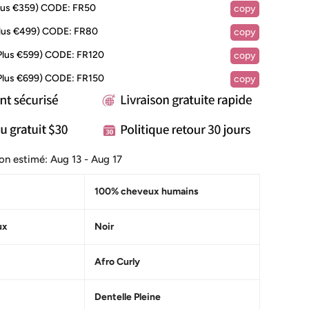
lus €359)
CODE:
FR50
copy
lus €499)
CODE:
FR80
copy
Plus €599)
CODE:
FR120
copy
Plus €699)
CODE:
FR150
copy
ison estimé:
Aug 13 - Aug 17
100% cheveux humains
ux
Noir
Afro Curly
Dentelle Pleine