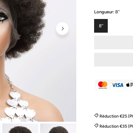
de
habituel
vente
Longueur:
8''
8''
Réduction €25 (P
OUVRIR LE MÉD
Réduction €35 (P