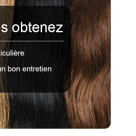
uvez nous envoyer des photos et des exigences. Il
 procéder. Vous pouvez nous écrire à : vip@shinehair.fr
rix de gros si j'en achète plus ?
oir un prix de gros si vous nous contactez pour une
.
MESURE