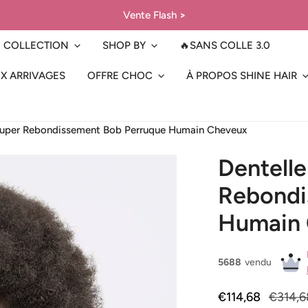
Vente Flash
>
COLLECTION
SHOP BY
🔥SANS COLLE 3.0
X ARRIVAGES
OFFRE CHOC
À PROPOS SHINE HAIR
y Super Rebondissement Bob Perruque Humain Cheveux
Dentelle
Rebondi
Humain
5688
vendu
Prix
€114,68
Prix
€314,6