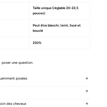
Taille unique (réglable 20-22,5
pouces)
Peut être blanchi, teint, lissé et
bouclé
250%
poser une question
quemment posées
 dure la livraison ?
malement les cheveux en 24 heures les jours ouvrables.
 soin des cheveux
ur la France. 5-7 jours vers d'autres pays.