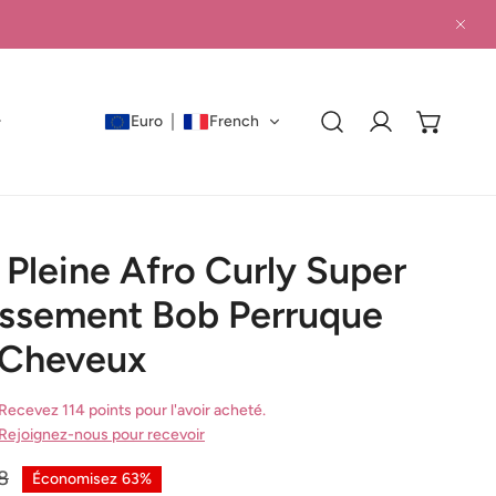
PRO
Euro
French
Connexion
 Pleine Afro Curly Super
ssement Bob Perruque
 Cheveux
Recevez 114 points pour l'avoir acheté.
Rejoignez-nous pour recevoir
8
Économisez
63%