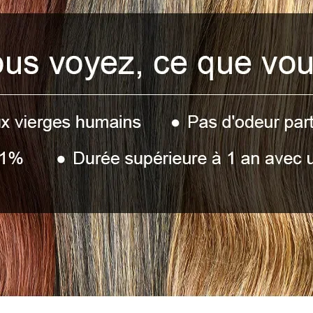
souhaitez. Vous po
faudra 7 jours pour
5.Puis-je avoir un p
Oui, vous pouvez av
commande groupée
3.WIG 