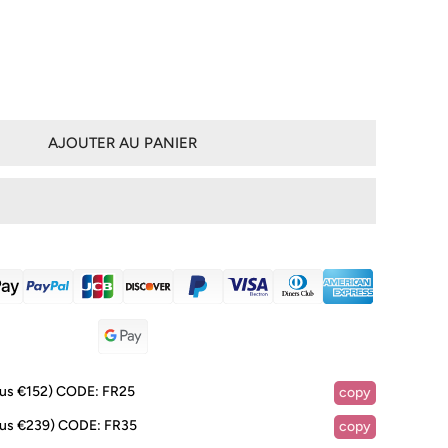
AJOUTER AU PANIER
lus €152)
CODE:
FR25
copy
IA DANS LA VUE GALERIE
lus €239)
CODE:
FR35
copy