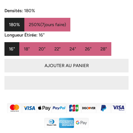
de
habituel
vente
Densités:
180%
180%
250%(7jours faire)
Longueur Étirée:
16"
16"
18"
20"
22"
24"
26"
28"
AJOUTER AU PANIER