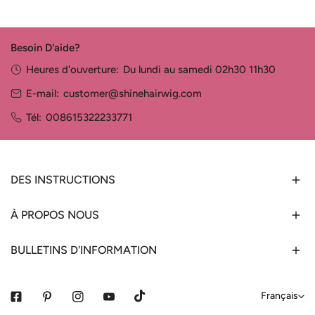
Besoin D'aide?
Heures d'ouverture:
Du lundi au samedi 02h30 11h30
E-mail:
customer@shinehairwig.com
Tél:
008615322233771
DES INSTRUCTIONS
À PROPOS NOUS
BULLETINS D'INFORMATION
L
Français