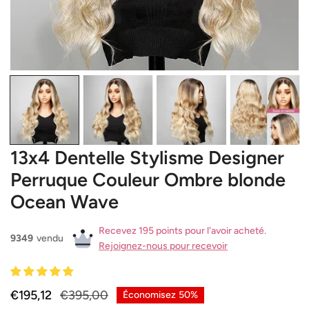
OUVRIR LE MÉDIA DANS LA VUE GALERIE
13x4 Dentelle Stylisme Designer
Perruque Couleur Ombre blonde
Ocean Wave
Recevez 195 points pour l'avoir acheté.
9349
vendu
Rejoignez-nous pour recevoir
Prix
€195,12
Prix
€395,00
Économisez
50%