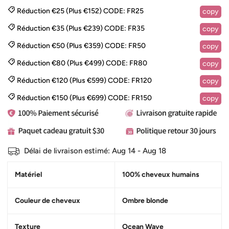
Réduction €25 (Plus €152)
CODE:
FR25
copy
Réduction €35 (Plus €239)
CODE:
FR35
copy
Réduction €50 (Plus €359)
CODE:
FR50
copy
Réduction €80 (Plus €499)
CODE:
FR80
copy
Réduction €120 (Plus €599)
CODE:
FR120
copy
Réduction €150 (Plus €699)
CODE:
FR150
copy
Délai de livraison estimé:
Aug 14 - Aug 18
Matériel
100% cheveux humains
Couleur de cheveux
Ombre blonde
Texture
Ocean Wave