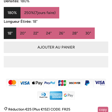
vente
Densités:
180%
180%
250%(7jours faire)
Longueur Étirée:
18"
18"
20"
22"
24"
26''
28"
30"
AJOUTER AU PANIER
Réduction €25 (Plus €152)
CODE:
FR25
copy