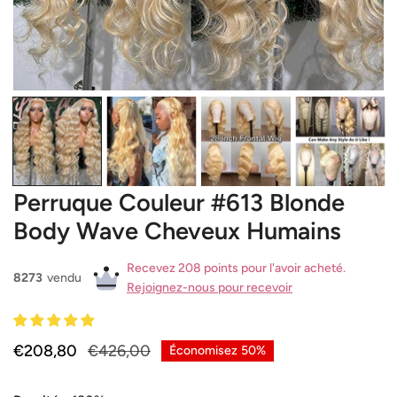
OUVRIR LE MÉDIA DANS LA VUE GALERIE
Perruque Couleur #613 Blonde
Body Wave Cheveux Humains
Recevez 208 points pour l'avoir acheté.
8273
vendu
Rejoignez-nous pour recevoir
Prix
€208,80
Prix
€426,00
Économisez
50%
de
habituel