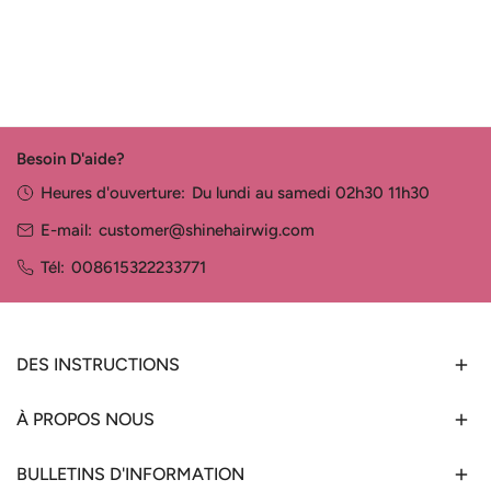
Besoin D'aide?
Heures d'ouverture:
Du lundi au samedi 02h30 11h30
E-mail:
customer@shinehairwig.com
Tél:
008615322233771
DES INSTRUCTIONS
À PROPOS NOUS
BULLETINS D'INFORMATION