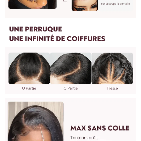
cheveux, vous pouvez les retourner sans frais.
Vaporisez une lotion coiffante pour aider
à maintenir l'état des boucles.
4.Puis-je personnaliser une perruque autre que les perruques
7.Le soin des perruques est recommandé une fois par
sur le site Web ?
semaine ou deux semaines dépend de l'utilisation.
Oui, nous pouvons faire n'importe quelle perruque comme
vous le souhaitez. Vous pouvez nous envoyer des photos et
des exigences. Il faudra 7 jours pour procéder. Vous pouvez
nous écrire à : vip@shinehair.fr
5.Puis-je avoir un prix de gros si j'en achète plus ?
3.WIG MESURE
Oui, vous pouvez avoir un prix de gros si vous nous contactez
pour une commande groupée.