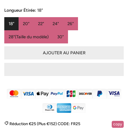
de
habituel
vente
Longueur Étirée:
18"
18"
20"
22"
24"
26"
28"(Taille du modèle)
30"
AJOUTER AU PANIER
Réduction €25 (Plus €152)
CODE:
FR25
copy