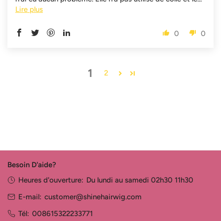
Lire plus
0
0
1
2
Besoin D'aide?
Heures d'ouverture:
Du lundi au samedi 02h30 11h30
E-mail:
customer@shinehairwig.com
Tél:
008615322233771