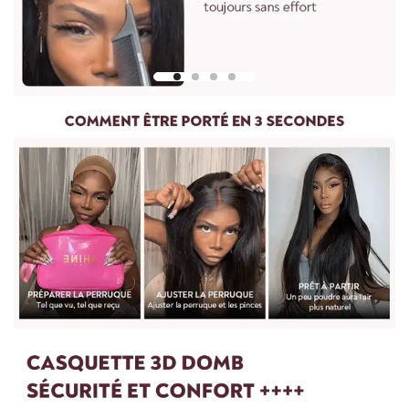
Pour mesurer la longueur d'une perruque droite, partez du
centre du bonnet de perruque ou de la tête et mesurez
jusqu'à la mèche de cheveux la plus longue en bas.
Pour les perruques bouclées et ondulées, vous devez lisser les
cheveux avant de les mesurer. Etirez doucement les cheveux
jusqu'à leur longueur maximale, puis mesurez du haut de la
perruque jusqu'à l'extrémité des cheveux.
Pour toute question, n'hésitez pas à nous contacter :
vip@shinehair.fr