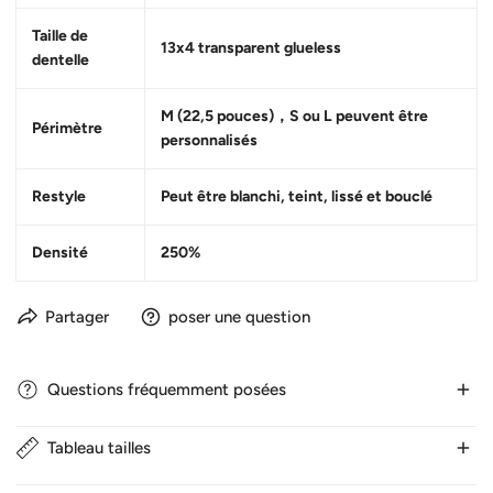
Taille de
13x4
transparent glueless
dentelle
M (22,5 pouces)，S ou L peuvent être
Périmètre
personnalisés
Restyle
Peut être blanchi, teint, lissé et bouclé
Densité
250%
Partager
poser une question
Questions fréquemment posées
Tableau tailles
1. Combien de temps dure la livraison ?
Nous expédions normalement les cheveux en 24 heures les