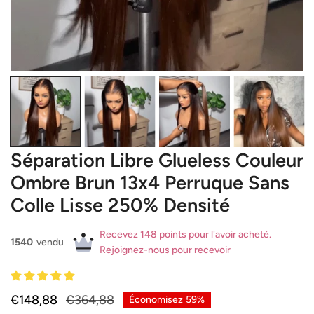
OUVRIR LE MÉDIA DANS LA VUE GALERIE
Séparation Libre Glueless Couleur
Ombre Brun 13x4 Perruque Sans
Colle Lisse 250% Densité
Recevez 148 points pour l'avoir acheté.
1540
vendu
Rejoignez-nous pour recevoir
Prix
€148,88
Prix
€364,88
Économisez
59%