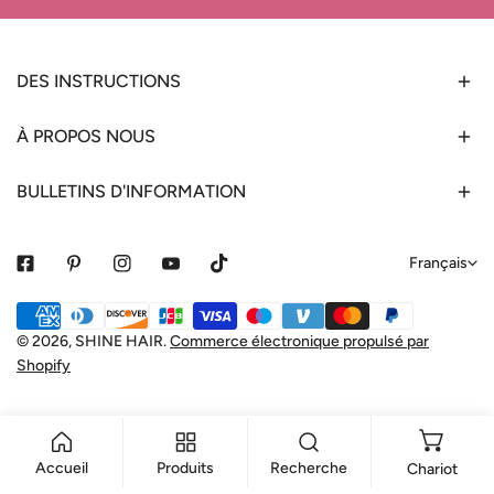
DES INSTRUCTIONS
À PROPOS NOUS
BULLETINS D'INFORMATION
L
Français
a
Méthodes
n
de
© 2026,
SHINE HAIR
.
Commerce électronique propulsé par
g
Shopify
payement
u
e
Accueil
Produits
Recherche
Chariot