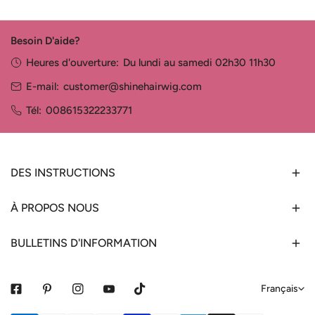
Besoin D'aide?
Heures d'ouverture:
Du lundi au samedi 02h30 11h30
E-mail:
customer@shinehairwig.com
Tél:
008615322233771
DES INSTRUCTIONS
À PROPOS NOUS
BULLETINS D'INFORMATION
L
Français
a