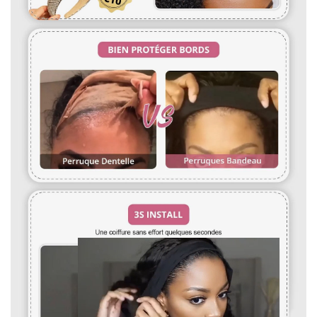
l'extérieur aux extrémités pour des boucles plus lisses.
cheveux, vous pouvez les retourner sans frais.
Vaporisez une lotion coiffante pour aider
à maintenir l'état des boucles.
4.Puis-je personnaliser une perruque autre que les perruques
7.Le soin des perruques est recommandé une fois par
sur le site Web ?
semaine ou deux semaines dépend de l'utilisation.
Oui, nous pouvons faire n'importe quelle perruque comme
vous le souhaitez. Vous pouvez nous envoyer des photos et
des exigences. Il faudra 7 jours pour procéder. Vous pouvez
nous écrire à : vip@shinehair.fr
5.Puis-je avoir un prix de gros si j'en achète plus ?
3.WIG MESURE
Oui, vous pouvez avoir un prix de gros si vous nous contactez
pour une commande groupée.