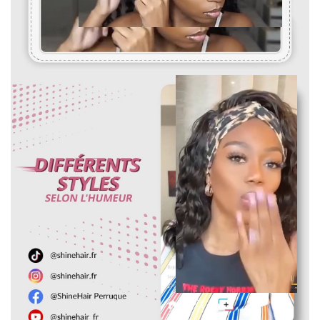
Pour mesurer la longueur d'une perruque droite, partez du
centre du bonnet de perruque ou de la tête et mesurez
jusqu'à la mèche de cheveux la plus longue en bas.
Pour les perruques bouclées et ondulées, vous devez lisser les
cheveux avant de les mesurer. Etirez doucement les cheveux
jusqu'à leur longueur maximale, puis mesurez du haut de la
perruque jusqu'à l'extrémité des cheveux.
Pour toute question, n'hésitez pas à nous contacter :
vip@shinehair.fr