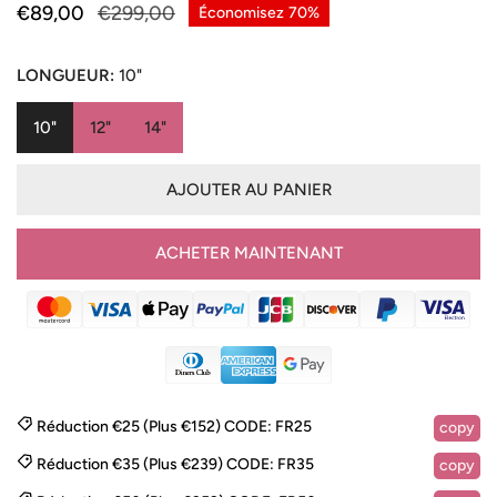
Prix
€89,00
Prix
€299,00
Économisez
70%
de
habituel
vente
LONGUEUR:
10"
10"
12"
14"
AJOUTER AU PANIER
ACHETER MAINTENANT
Réduction €25 (Plus €152)
CODE:
FR25
copy
Réduction €35 (Plus €239)
CODE:
FR35
copy