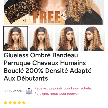
OUVRIR LE MÉDIA DANS LA VUE GALERIE
Glueless Ombré Bandeau
Perruque Cheveux Humains
Bouclé 200% Densité Adapté
Aux Débutants
Recevez 89 points pour l'avoir acheté.
5906
vendu
Rejoignez-nous pour recevoir