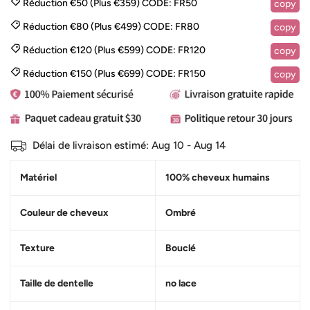
Réduction €50 (Plus €359)
CODE:
FR50
copy
Réduction €80 (Plus €499)
CODE:
FR80
copy
Réduction €120 (Plus €599)
CODE:
FR120
copy
Réduction €150 (Plus €699)
CODE:
FR150
copy
Délai de livraison estimé:
Aug 10 - Aug 14
Matériel
100% cheveux humains
Couleur de cheveux
Ombré
Texture
Bouclé
Taille de dentelle
no lace