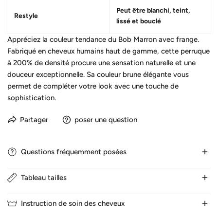
Peut être blanchi, teint,
Restyle
lissé et bouclé
Appréciez la couleur tendance du Bob Marron avec frange.
Fabriqué en cheveux humains haut de gamme, cette perruque
à 200% de densité procure une sensation naturelle et une
douceur exceptionnelle. Sa couleur brune élégante vous
permet de compléter votre look avec une touche de
sophistication.
Partager
poser une question
Questions fréquemment posées
Tableau tailles
1. Combien de temps dure la livraison ?
Nous expédions normalement les cheveux en 24 heures les
Instruction de soin des cheveux
jours ouvrables. Il faut 3-5 jours pour la France. 5-7 jours vers
1.TAILLE DU BOUCHON WIG
d'autres pays.