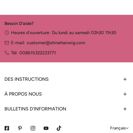
Besoin D'aide?
Heures d'ouverture:
Du lundi au samedi 02h30 11h30
E-mail:
customer@shinehairwig.com
Tél:
008615322233771
DES INSTRUCTIONS
À PROPOS NOUS
BULLETINS D'INFORMATION
L
Français