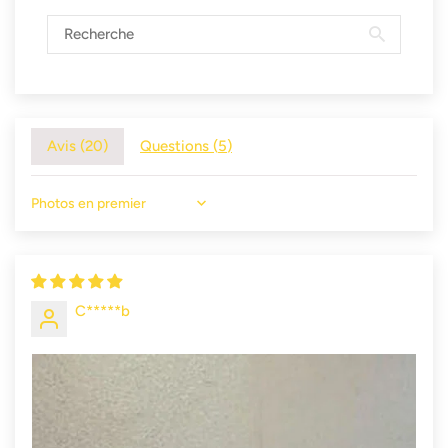
Avis (
20
)
Questions (
5
)
Sort by
C*****b