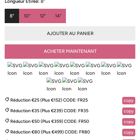
vente
Longueur Étirée:
8"
8"
10"
12"
14"
AJOUTER AU PANIER
ACHETER MAINTENANT
Réduction €25 (Plus €152)
CODE:
FR25
copy
Réduction €35 (Plus €239)
CODE:
FR35
copy
Réduction €50 (Plus €359)
CODE:
FR50
copy
Réduction €80 (Plus €499)
CODE:
FR80
copy