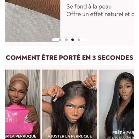
Pour mesurer la longueur d'une perruque droite, partez du
centre du bonnet de perruque ou de la tête et mesurez
jusqu'à la mèche de cheveux la plus longue en bas.
Pour les perruques bouclées et ondulées, vous devez lisser les
cheveux avant de les mesurer. Etirez doucement les cheveux
jusqu'à leur longueur maximale, puis mesurez du haut de la
perruque jusqu'à l'extrémité des cheveux.
Pour toute question, n'hésitez pas à nous contacter :
vip@shinehair.fr