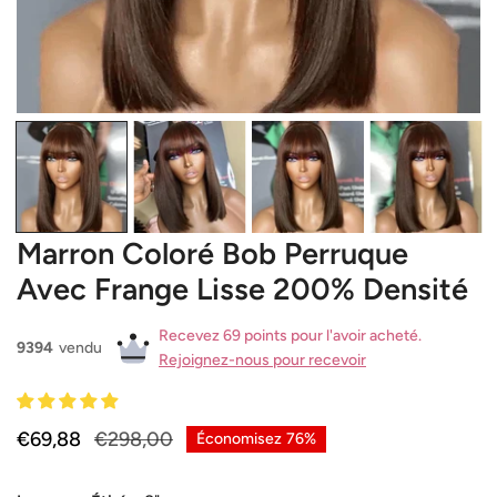
OUVRIR LE MÉDIA DANS LA VUE GALERIE
Marron Coloré Bob Perruque
Avec Frange Lisse 200% Densité
Recevez 69 points pour l'avoir acheté.
9394
vendu
Rejoignez-nous pour recevoir
Prix
€69,88
Prix
€298,00
Économisez
76%
de
habituel