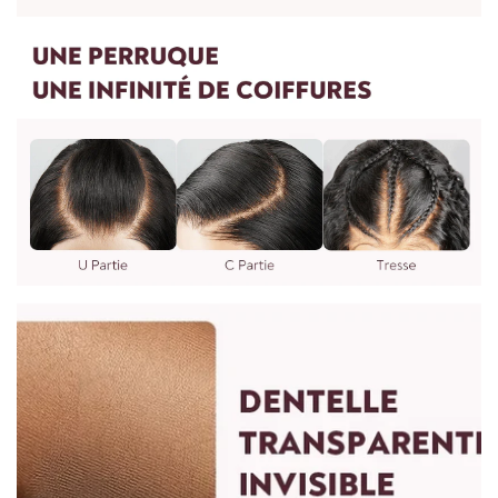
4.Puis-je personnaliser une perruque autre que les perruques
7.Le soin des perruques est recommandé une fois par
sur le site Web ?
semaine ou deux semaines dépend de l'utilisation.
Oui, nous pouvons faire n'importe quelle perruque comme
vous le souhaitez. Vous pouvez nous envoyer des photos et
des exigences. Il faudra 7 jours pour procéder. Vous pouvez
nous écrire à : vip@shinehair.fr
5.Puis-je avoir un prix de gros si j'en achète plus ?
3.WIG MESURE
Oui, vous pouvez avoir un prix de gros si vous nous contactez
pour une commande groupée.