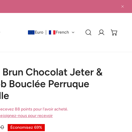
PRO
Euro
French
Connexion
 Brun Chocolat Jeter &
ob Bouclée Perruque
le
ecevez 88 points pour l'avoir acheté.
ejoignez-nous pour recevoir
00
Économisez
69%