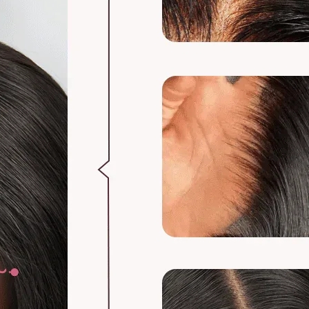
Oui, vous pouvez av
commande groupée
3.WIG 