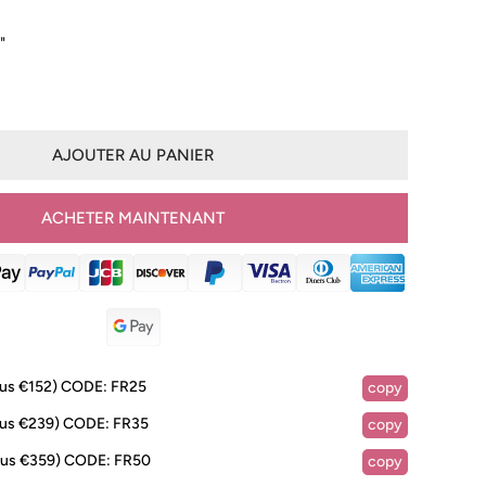
"
AJOUTER AU PANIER
ACHETER MAINTENANT
lus €152)
CODE:
FR25
copy
lus €239)
CODE:
FR35
copy
IA DANS LA VUE GALERIE
lus €359)
CODE:
FR50
copy