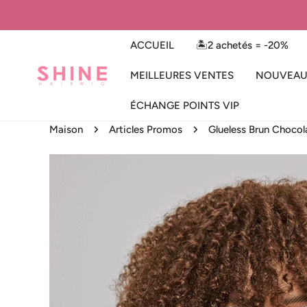
ER AU CONTENU
ACCUEIL
🏝️2 achetés = -20%
MEILLEURES VENTES
NOUVEAU
ÉCHANGE POINTS VIP
Maison
Articles Promos
Glueless Brun Chocol
 AUX INFORMATIONS SUR LE PRODUIT