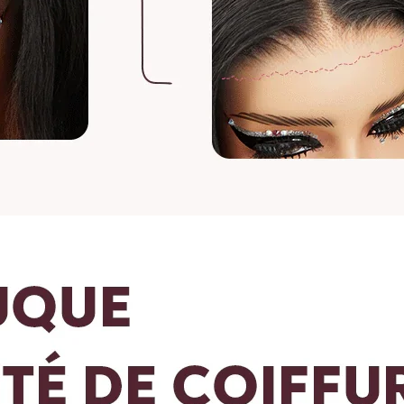
Pour mesurer la lon
de perruque ou de l
longue en bas.
Pour les perruques 
avant de les mesure
maximale, puis mesu
cheveux.
Pour toute question
vip@shinehair.fr