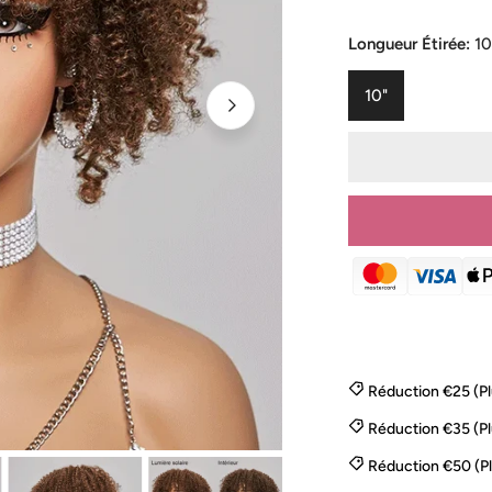
de
habituel
vente
Longueur Étirée:
10
10"
Réduction €25 (P
Réduction €35 (P
OUVRIR LE MÉD
Réduction €50 (P