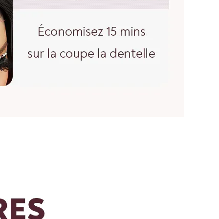
gueur d'une perruque droite, partez du centre du bonnet
a tête et mesurez jusqu'à la mèche de cheveux la plus
bouclées et ondulées, vous devez lisser les cheveux
r. Etirez doucement les cheveux jusqu'à leur longueur
rez du haut de la perruque jusqu'à l'extrémité des
, n'hésitez pas à nous contacter :