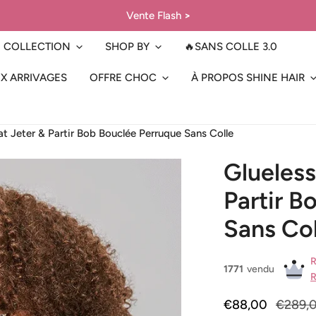
Vente Flash
>
COLLECTION
SHOP BY
🔥SANS COLLE 3.0
X ARRIVAGES
OFFRE CHOC
À PROPOS SHINE HAIR
at Jeter & Partir Bob Bouclée Perruque Sans Colle
Glueless
Partir B
Sans Col
R
1771
vendu
R
Prix
€88,00
Prix
€289,