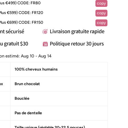
lus €499)
CODE:
FR80
copy
Plus €599)
CODE:
FR120
copy
Plus €699)
CODE:
FR150
copy
ison estimé:
Aug 10 - Aug 14
100% cheveux humains
ux
Brun chocolat
Bouclée
Pas de dentelle
Taille unique (réglable 20-22,5 pouces)