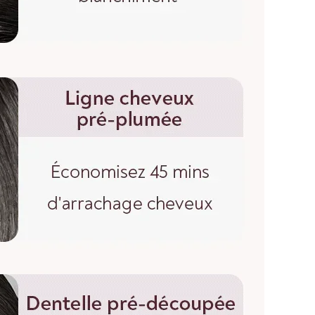
oir un prix de gros si vous nous contactez pour une
.
MESURE