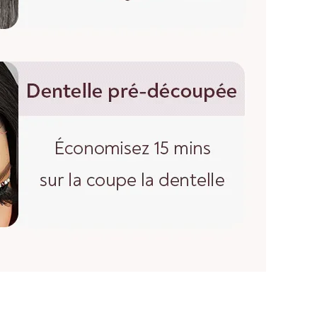
gueur d'une perruque droite, partez du centre du bonnet
a tête et mesurez jusqu'à la mèche de cheveux la plus
bouclées et ondulées, vous devez lisser les cheveux
r. Etirez doucement les cheveux jusqu'à leur longueur
rez du haut de la perruque jusqu'à l'extrémité des