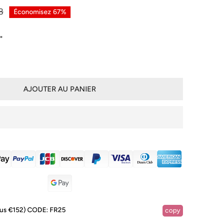
8
Économisez
67%
"
AJOUTER AU PANIER
IA DANS LA VUE GALERIE
lus €152)
CODE:
FR25
copy