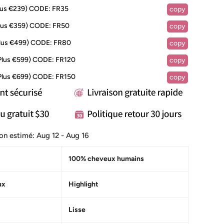
lus €239)
CODE:
FR35
copy
lus €359)
CODE:
FR50
copy
lus €499)
CODE:
FR80
copy
Plus €599)
CODE:
FR120
copy
Plus €699)
CODE:
FR150
copy
ison estimé:
Aug 12 - Aug 16
100% cheveux humains
ux
Highlight
Lisse