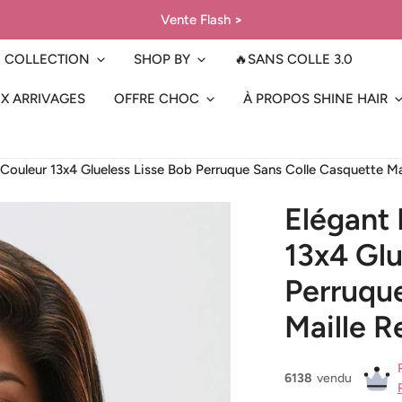
Vente Flash
>
COLLECTION
SHOP BY
🔥SANS COLLE 3.0
X ARRIVAGES
OFFRE CHOC
À PROPOS SHINE HAIR
Elégant Mode Highlight Couleur 13x4 Glueless Lisse Bob Perruque Sans Colle C
Elégant
13x4 Glu
Perruqu
Maille R
6138
vendu