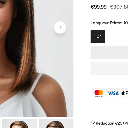
Prix
€99,99
Prix
€307,8
de
habituel
vente
Longueur Étirée:
10
10"
OUVRIR LE MÉD
Réduction €25 (P