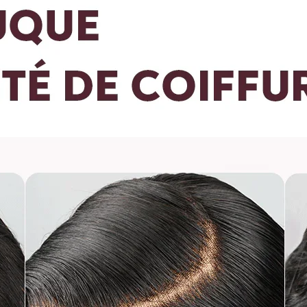
cheveux.
Pour toute question
vip@shinehair.fr