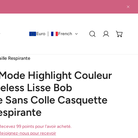
PRO
Euro
French
Connexion
asquette Maille Respirante
 Mode Highlight Couleur
eless Lisse Bob
e Sans Colle Casquette
espirante
Recevez 99 points pour l'avoir acheté.
Rejoignez-nous pour recevoir