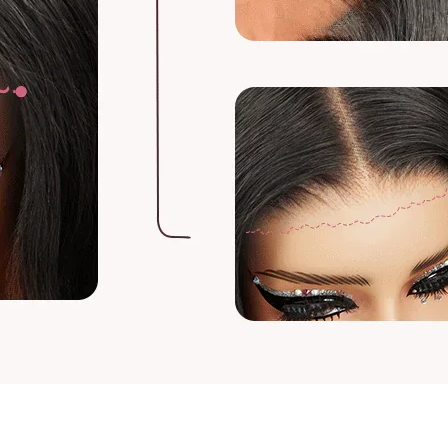
Pour mesurer la lon
de perruque ou de l
longue en bas.
Pour les perruques 
avant de les mesure
maximale, puis mesu