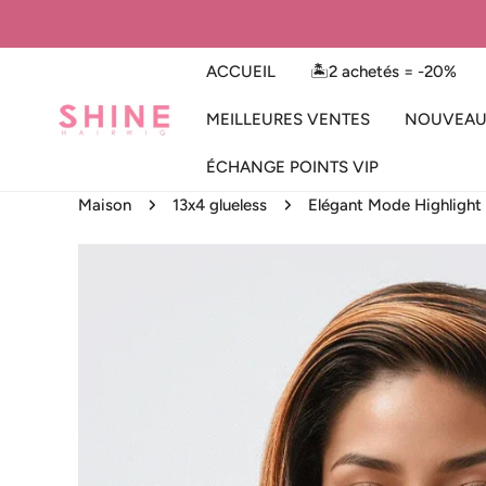
ER AU CONTENU
ACCUEIL
🏝️2 achetés = -20%
MEILLEURES VENTES
NOUVEAU
ÉCHANGE POINTS VIP
Maison
13x4 glueless
 AUX INFORMATIONS SUR LE PRODUIT