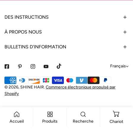
DES INSTRUCTIONS
À PROPOS NOUS
BULLETINS D'INFORMATION
L
Français
a
Méthodes
n
de
© 2026,
SHINE HAIR
.
Commerce électronique propulsé par
g
Shopify
payement
u
e
Accueil
Produits
Recherche
Chariot