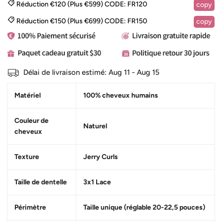
Réduction €120 (Plus €599)
CODE:
FR120
copy
Réduction €150 (Plus €699)
CODE:
FR150
copy
Délai de livraison estimé:
Aug 11 - Aug 15
Matériel
100% cheveux humains
Couleur de
Naturel
cheveux
Texture
Jerry Curls
Taille de dentelle
3x1 Lace
Périmètre
Taille unique (réglable 20-22,5 pouces)