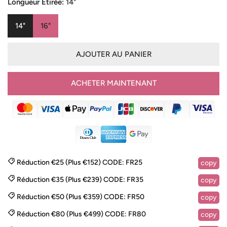
vente
Longueur Étirée:
14"
14"
16"
AJOUTER AU PANIER
ACHETER MAINTENANT
Réduction €25 (Plus €152)
CODE:
FR25
copy
Réduction €35 (Plus €239)
CODE:
FR35
copy
Réduction €50 (Plus €359)
CODE:
FR50
copy
Réduction €80 (Plus €499)
CODE:
FR80
copy