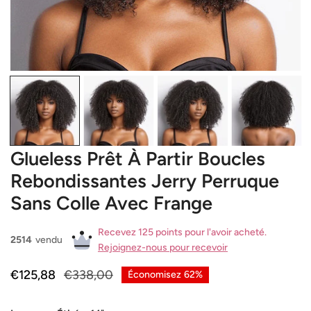
OUVRIR LE MÉDIA DANS LA VUE GALERIE
Glueless Prêt À Partir Boucles
Rebondissantes Jerry Perruque
Sans Colle Avec Frange
Recevez 125 points pour l'avoir acheté.
2514
vendu
Rejoignez-nous pour recevoir
Prix
€125,88
Prix
€338,00
Économisez
62%
de
habituel