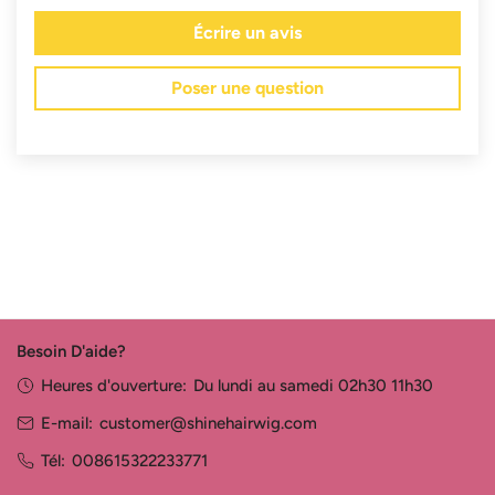
Écrire un avis
Poser une question
Besoin D'aide?
Heures d'ouverture:
Du lundi au samedi 02h30 11h30
E-mail:
customer@shinehairwig.com
Tél:
008615322233771