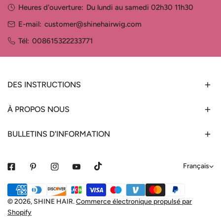
Heures d'ouverture:
Du lundi au samedi 02h30 11h30
E-mail:
customer@shinehairwig.com
Tél:
008615322233771
DES INSTRUCTIONS
À PROPOS NOUS
BULLETINS D'INFORMATION
L
Français
a
Méthodes
n
de
© 2026,
SHINE HAIR
.
Commerce électronique propulsé par
g
Shopify
payement