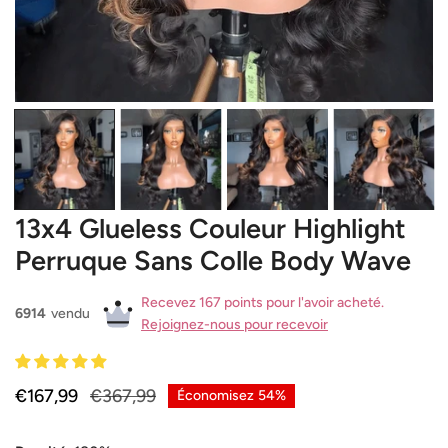
OUVRIR LE MÉDIA DANS LA VUE GALERIE
13x4 Glueless Couleur Highlight
Perruque Sans Colle Body Wave
Recevez 167 points pour l'avoir acheté.
6914
vendu
Rejoignez-nous pour recevoir
Prix
€167,99
Prix
€367,99
Économisez
54%
de
habituel