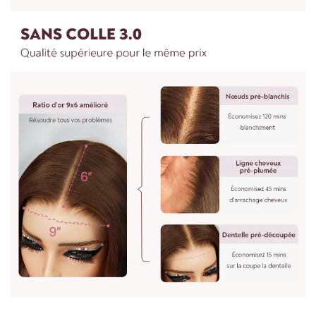
accepter les retours. S'il y a un problème de qualité des
l'extérieur aux extrémités pour des boucles plus lisses.
cheveux, vous pouvez les retourner sans frais.
Vaporisez une lotion coiffante pour aider
à maintenir l'état des boucles.
4.Puis-je personnaliser une perruque autre que les perruques
7.Le soin des perruques est recommandé une fois par
sur le site Web ?
semaine ou deux semaines dépend de l'utilisation.
Oui, nous pouvons faire n'importe quelle perruque comme
vous le souhaitez. Vous pouvez nous envoyer des photos et
des exigences. Il faudra 7 jours pour procéder. Vous pouvez
nous écrire à : vip@shinehair.fr
5.Puis-je avoir un prix de gros si j'en achète plus ?
3.WIG MESURE
Oui, vous pouvez avoir un prix de gros si vous nous contactez
pour une commande groupée.