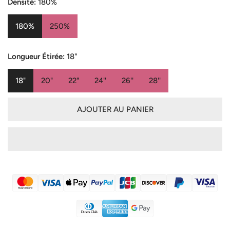
vente
Densité:
180%
180%
250%
Longueur Étirée:
18"
18"
20"
22"
24''
26''
28''
AJOUTER AU PANIER