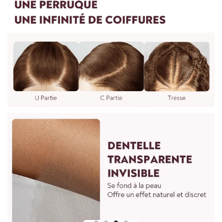
Pour mesurer la longueur d'une perruque droite, partez du
centre du bonnet de perruque ou de la tête et mesurez
jusqu'à la mèche de cheveux la plus longue en bas.
Pour les perruques bouclées et ondulées, vous devez lisser les
cheveux avant de les mesurer. Etirez doucement les cheveux
jusqu'à leur longueur maximale, puis mesurez du haut de la
perruque jusqu'à l'extrémité des cheveux.
Pour toute question, n'hésitez pas à nous contacter :
vip@shinehair.fr