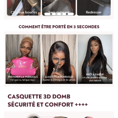
Pour mesurer la longueur d'une perruque droite, partez du
centre du bonnet de perruque ou de la tête et mesurez
jusqu'à la mèche de cheveux la plus longue en bas.
Pour les perruques bouclées et ondulées, vous devez lisser les
cheveux avant de les mesurer. Etirez doucement les cheveux
jusqu'à leur longueur maximale, puis mesurez du haut de la
perruque jusqu'à l'extrémité des cheveux.
Pour toute question, n'hésitez pas à nous contacter :
vip@shinehair.fr