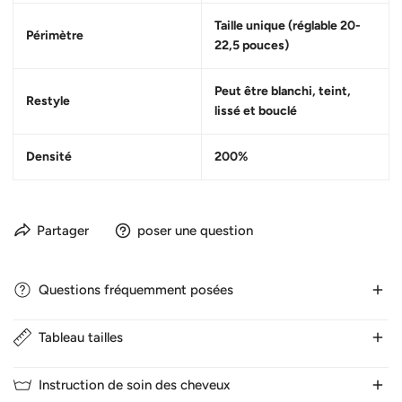
Taille unique (réglable 20-
Périmètre
22,5 pouces)
Peut être blanchi, teint,
Restyle
lissé et bouclé
Densité
200%
Partager
poser une question
Questions fréquemment posées
Tableau tailles
1. Combien de temps dure la livraison ?
Nous expédions normalement les cheveux en 24 heures les
Instruction de soin des cheveux
jours ouvrables. Il faut 3-5 jours pour la France. 5-7 jours vers
1.TAILLE DU BOUCHON WIG