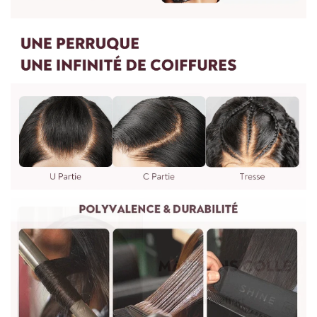
à maintenir l'état des boucles.
4.Puis-je personnaliser une perruque autre que les perruques
7.Le soin des perruques est recommandé une fois par
sur le site Web ?
semaine ou deux semaines dépend de l'utilisation.
Oui, nous pouvons faire n'importe quelle perruque comme
vous le souhaitez. Vous pouvez nous envoyer des photos et
des exigences. Il faudra 7 jours pour procéder. Vous pouvez
nous écrire à : vip@shinehair.fr
5.Puis-je avoir un prix de gros si j'en achète plus ?
3.WIG MESURE
Oui, vous pouvez avoir un prix de gros si vous nous contactez
pour une commande groupée.