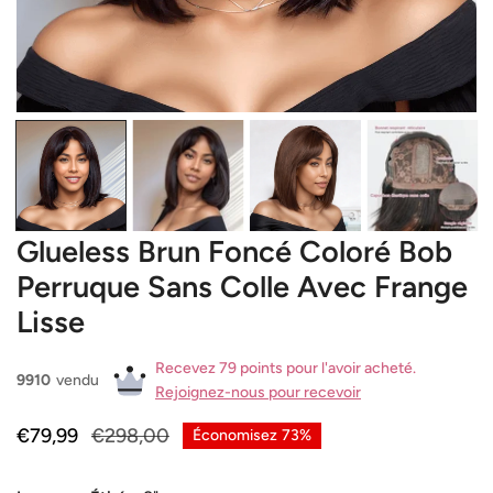
OUVRIR LE MÉDIA DANS LA VUE GALERIE
Glueless Brun Foncé Coloré Bob
Perruque Sans Colle Avec Frange
Lisse
Recevez 79 points pour l'avoir acheté.
9910
vendu
Rejoignez-nous pour recevoir
Prix
€79,99
Prix
€298,00
Économisez
73%
de
habituel