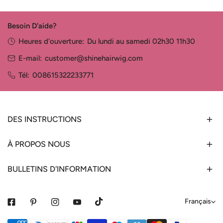
Besoin D'aide?
Heures d'ouverture:
Du lundi au samedi 02h30 11h30
E-mail:
customer@shinehairwig.com
Tél:
008615322233771
DES INSTRUCTIONS
À PROPOS NOUS
BULLETINS D'INFORMATION
L
Français
a