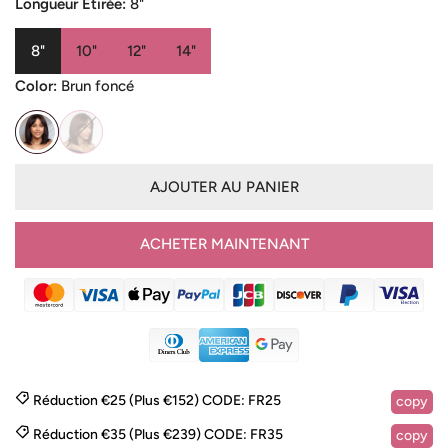
vente
Longueur Étirée:
8"
8"
10"
12"
14"
Color:
Brun foncé
AJOUTER AU PANIER
ACHETER MAINTENANT
Réduction €25 (Plus €152)
CODE:
FR25
copy
Réduction €35 (Plus €239)
CODE:
FR35
copy