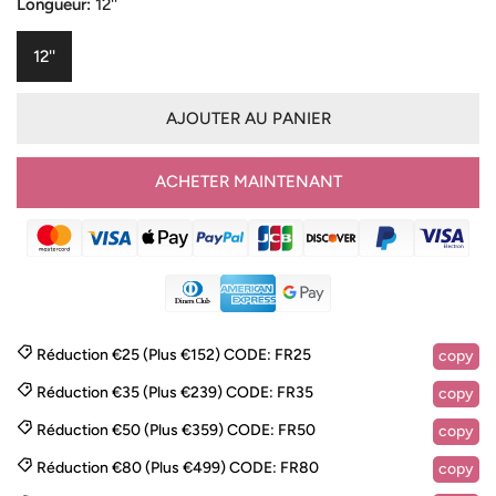
vente
Longueur:
12''
12''
AJOUTER AU PANIER
ACHETER MAINTENANT
Réduction €25 (Plus €152)
CODE:
FR25
copy
Réduction €35 (Plus €239)
CODE:
FR35
copy
Réduction €50 (Plus €359)
CODE:
FR50
copy
Réduction €80 (Plus €499)
CODE:
FR80
copy