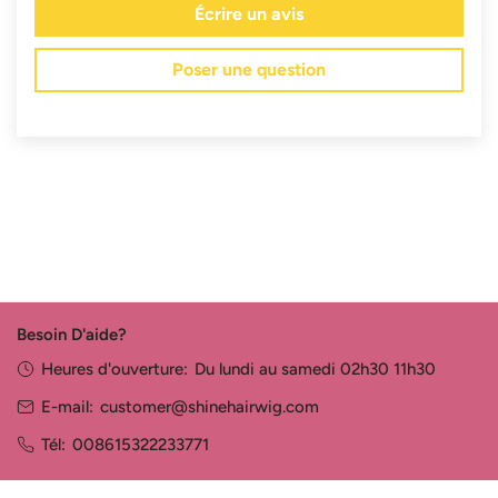
Écrire un avis
Poser une question
Besoin D'aide?
Heures d'ouverture:
Du lundi au samedi 02h30 11h30
E-mail:
customer@shinehairwig.com
Tél:
008615322233771