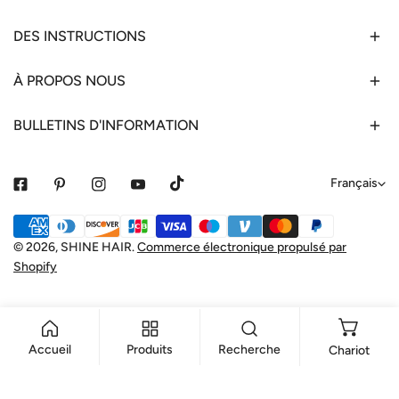
DES INSTRUCTIONS
À PROPOS NOUS
BULLETINS D'INFORMATION
L
Français
a
Méthodes
n
de
© 2026,
SHINE HAIR
.
Commerce électronique propulsé par
g
Shopify
payement
u
e
Accueil
Produits
Recherche
Chariot
AJOUTER AU PANIER