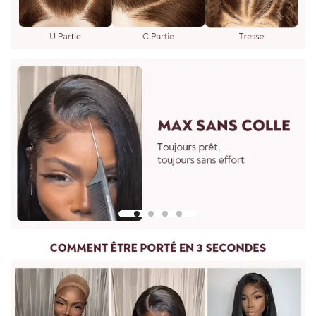
Pour mesurer la longueur d'une perruque droite, partez du
centre du bonnet de perruque ou de la tête et mesurez
jusqu'à la mèche de cheveux la plus longue en bas.
Pour les perruques bouclées et ondulées, vous devez lisser les
cheveux avant de les mesurer. Etirez doucement les cheveux
jusqu'à leur longueur maximale, puis mesurez du haut de la
perruque jusqu'à l'extrémité des cheveux.
Pour toute question, n'hésitez pas à nous contacter :
vip@shinehair.fr