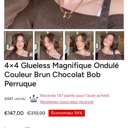
OUVRIR LE MÉDIA DANS LA VUE GALERIE
4×4 Glueless Magnifique Ondulé
Couleur Brun Chocolat Bob
Perruque
Recevez 147 points pour l'avoir acheté.
2461
vendu
Rejoignez-nous pour recevoir
Prix
€147,00
Prix
€319,99
Économisez
54%
de
habituel