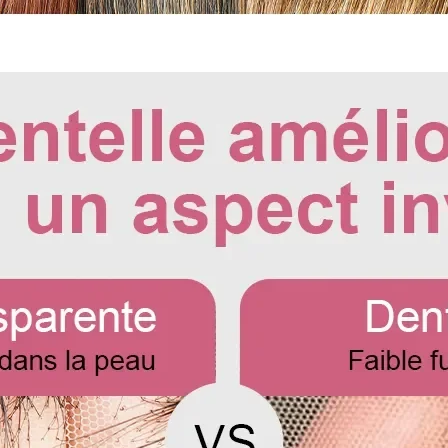
Pour mesurer la lon
de perruque ou de l
longue en bas.
Pour les perruques 
avant de les mesure
maximale, puis mesu
cheveux.