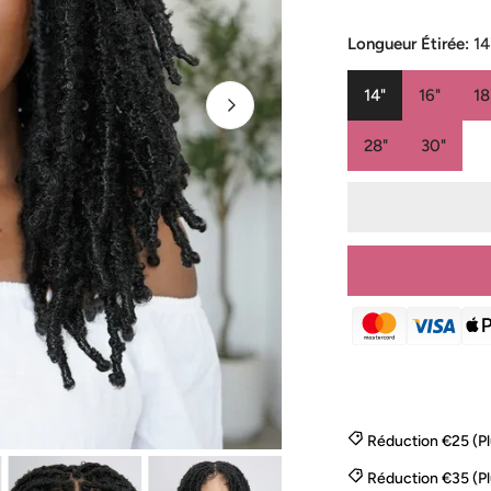
de
habituel
vente
Longueur Étirée:
14
14"
16"
18
28"
30"
Réduction €25 (P
OUVRIR LE MÉD
Réduction €35 (P