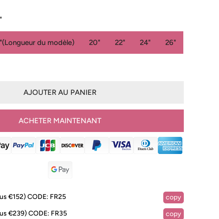
"
"(Longueur du modèle)
20"
22"
24"
26"
AJOUTER AU PANIER
ACHETER MAINTENANT
lus €152)
CODE:
FR25
copy
IA DANS LA VUE GALERIE
lus €239)
CODE:
FR35
copy