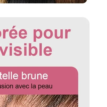
gueur d'une perruque droite, partez du centre du bonnet
a tête et mesurez jusqu'à la mèche de cheveux la plus
bouclées et ondulées, vous devez lisser les cheveux
r. Etirez doucement les cheveux jusqu'à leur longueur
rez du haut de la perruque jusqu'à l'extrémité des