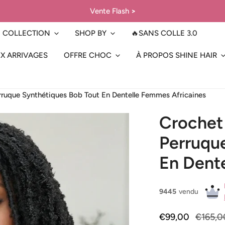
Vente Flash
>
COLLECTION
SHOP BY
🔥SANS COLLE 3.0
X ARRIVAGES
OFFRE CHOC
À PROPOS SHINE HAIR
rruque Synthétiques Bob Tout En Dentelle Femmes Africaines
Crochet 
Perruqu
En Dent
9445
vendu
Prix
€99,00
Prix
€165,0