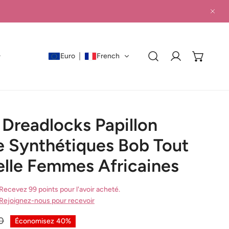
PRO
Euro
French
Connexion
Dreadlocks Papillon
e Synthétiques Bob Tout
elle Femmes Africaines
Recevez 99 points pour l'avoir acheté.
Rejoignez-nous pour recevoir
0
Économisez
40%