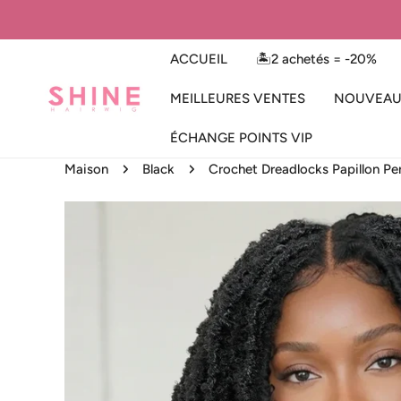
ER AU CONTENU
ACCUEIL
🏝️2 achetés = -20%
MEILLEURES VENTES
NOUVEAU
ÉCHANGE POINTS VIP
Maison
Black
Crochet Dreadlocks Papillon Pe
 AUX INFORMATIONS SUR LE PRODUIT