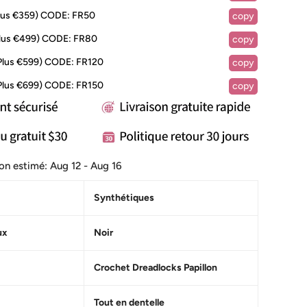
lus €359)
CODE:
FR50
copy
lus €499)
CODE:
FR80
copy
Plus €599)
CODE:
FR120
copy
Plus €699)
CODE:
FR150
copy
ison estimé:
Aug 12 - Aug 16
S
ynthétiques
ux
Noir
Crochet Dreadlocks Papillon
Tout en dentelle