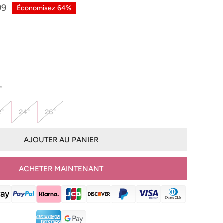
99
Économisez
64%
"
2"
24"
26"
AJOUTER AU PANIER
ACHETER MAINTENANT
IA DANS LA VUE GALERIE