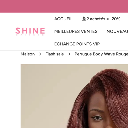
ER AU CONTENU
ACCUEIL
🏝️2 achetés = -20%
MEILLEURES VENTES
NOUVEAU
ÉCHANGE POINTS VIP
Maison
Flash sale
Perruque Body Wave Rouge C
 AUX INFORMATIONS SUR LE PRODUIT