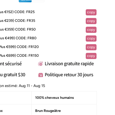
lus €152)
CODE:
FR25
copy
lus €239)
CODE:
FR35
copy
lus €359)
CODE:
FR50
copy
lus €499)
CODE:
FR80
copy
Plus €599)
CODE:
FR120
copy
Plus €699)
CODE:
FR150
copy
ison estimé:
Aug 11 - Aug 15
100% cheveux humains
ux
Brun Rougeâtre