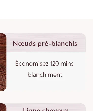
bouclées et ondulées, vous devez lisser les cheveux
r. Etirez doucement les cheveux jusqu'à leur longueur
rez du haut de la perruque jusqu'à l'extrémité des
, n'hésitez pas à nous contacter :