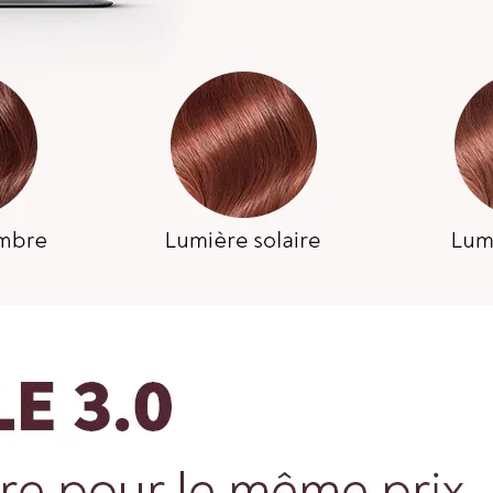
3.WIG 
Pour mesurer la lon
de perruque ou de l