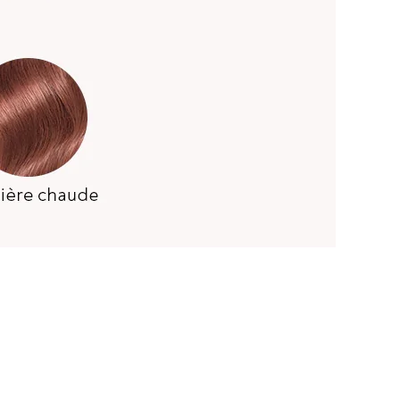
MESURE
gueur d'une perruque droite, partez du centre du bonnet
a tête et mesurez jusqu'à la mèche de cheveux la plus