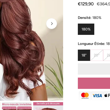
Prix
€129,90
Prix
€364,
de
habituel
vente
Densité:
180%
180%
Longueur Étirée:
18
18"
20"
2
OUVRIR LE MÉD