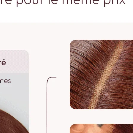
longue en bas.
Pour les perruques 
avant de les mesure
maximale, puis mesu
cheveux.
Pour toute question
vip@shinehair.fr