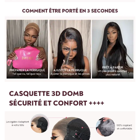
Pour mesurer la longueur d'une perruque droite, partez du
centre du bonnet de perruque ou de la tête et mesurez
jusqu'à la mèche de cheveux la plus longue en bas.
Pour les perruques bouclées et ondulées, vous devez lisser les
cheveux avant de les mesurer. Etirez doucement les cheveux
jusqu'à leur longueur maximale, puis mesurez du haut de la
perruque jusqu'à l'extrémité des cheveux.
Pour toute question, n'hésitez pas à nous contacter :
vip@shinehair.fr