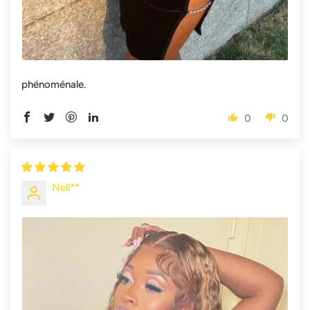
phénoménale.
0
0
Nell**