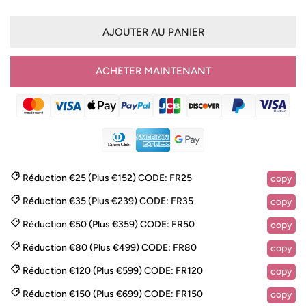
de
habituel
vente
AJOUTER AU PANIER
ACHETER MAINTENANT
Réduction €25 (Plus €152)
CODE:
FR25
copy
Réduction €35 (Plus €239)
CODE:
FR35
copy
Réduction €50 (Plus €359)
CODE:
FR50
copy
Réduction €80 (Plus €499)
CODE:
FR80
copy
Réduction €120 (Plus €599)
CODE:
FR120
copy
Réduction €150 (Plus €699)
CODE:
FR150
copy