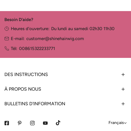
Besoin D'aide?
Heures d'ouverture:
Du lundi au samedi 02h30 11h30
E-mail:
customer@shinehairwig.com
Tél:
008615322233771
DES INSTRUCTIONS
À PROPOS NOUS
BULLETINS D'INFORMATION
L
Français