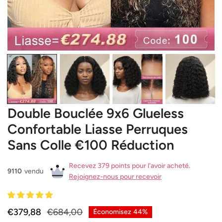
OUVRIR LE MÉDIA DANS LA VUE GALERIE
Double Bouclée 9x6 Glueless
Confortable Liasse Perruques
Sans Colle €100 Réduction
Recevez 379 points pour l'avoir acheté.
9110
vendu
Rejoignez-nous pour recevoir
Prix
€379,88
Prix
€684,00
Économisez
44%