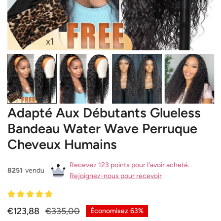
OUVRIR LE MÉDIA DANS LA VUE GALERIE
Adapté Aux Débutants Glueless
Bandeau Water Wave Perruque
Cheveux Humains
Recevez 123 points pour l'avoir acheté.
8251
vendu
Rejoignez-nous pour recevoir
Prix
€123,88
Prix
€335,00
Économisez
63%