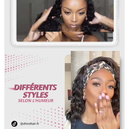
Pour mesurer la longueur d'une perruque droite, partez du
centre du bonnet de perruque ou de la tête et mesurez
jusqu'à la mèche de cheveux la plus longue en bas.
Pour les perruques bouclées et ondulées, vous devez lisser les
cheveux avant de les mesurer. Etirez doucement les cheveux
jusqu'à leur longueur maximale, puis mesurez du haut de la
perruque jusqu'à l'extrémité des cheveux.
Pour toute question, n'hésitez pas à nous contacter :