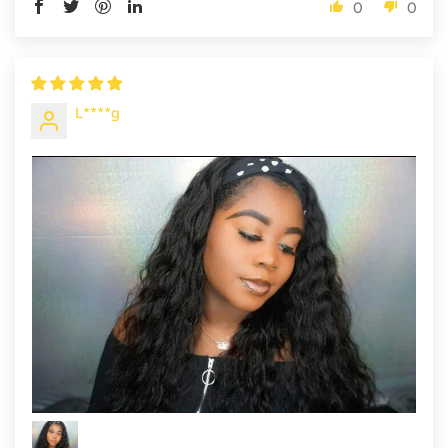
0
0
L****g