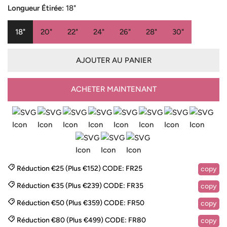
de
habituel
Longueur Étirée:
18"
vente
18"
20"
22"
24"
26"
28"
30"
AJOUTER AU PANIER
ACHETER MAINTENANT
Réduction €25 (Plus €152)
CODE:
FR25
copy
Réduction €35 (Plus €239)
CODE:
FR35
copy
Réduction €50 (Plus €359)
CODE:
FR50
copy
Réduction €80 (Plus €499)
CODE:
FR80
copy