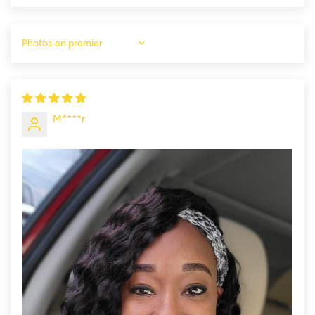
Sort by
M****r