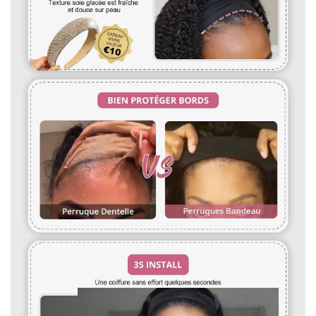
et pétrissez-la le long de la boucle avec vos doigts.
devrez payer les frais de retour. Veuillez noter que si les
PERRUQUE
6. Une fois que vos cheveux sont secs, lissez-les de haut en
cheveux sont usés ou endommagés, nous ne pouvons pas
bas et utilisez vos doigts pour les boucler de l'intérieur vers
accepter les retours. S'il y a un problème de qualité des
l'extérieur aux extrémités pour des boucles plus lisses.
cheveux, vous pouvez les retourner sans frais.
Vaporisez une lotion coiffante pour aider
à maintenir l'état des boucles.
4.Puis-je personnaliser une perruque autre que les perruques
7.Le soin des perruques est recommandé une fois par
sur le site Web ?
semaine ou deux semaines dépend de l'utilisation.
Oui, nous pouvons faire n'importe quelle perruque comme
vous le souhaitez. Vous pouvez nous envoyer des photos et
des exigences. Il faudra 7 jours pour procéder. Vous pouvez
nous écrire à : vip@shinehair.fr
5.Puis-je avoir un prix de gros si j'en achète plus ?
3.WIG MESURE
Oui, vous pouvez avoir un prix de gros si vous nous contactez
pour une commande groupée.