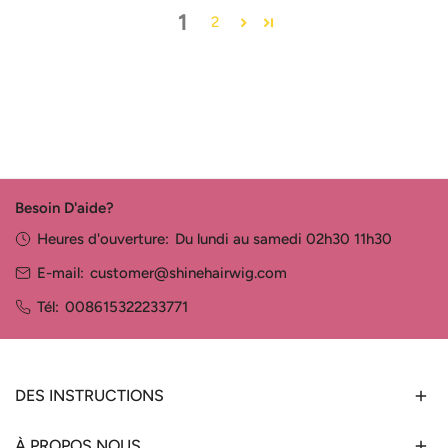
1
2
Besoin D'aide?
Heures d'ouverture:
Du lundi au samedi 02h30 11h30
E-mail:
customer@shinehairwig.com
Tél:
008615322233771
DES INSTRUCTIONS
À PROPOS NOUS