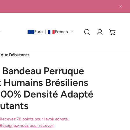
PRO
Euro
French
Connexion
 Aux Débutants
s Bandeau Perruque
 Humains Brésiliens
200% Densité Adapté
utants
Recevez 78 points pour l'avoir acheté.
Rejoignez-nous pour recevoir