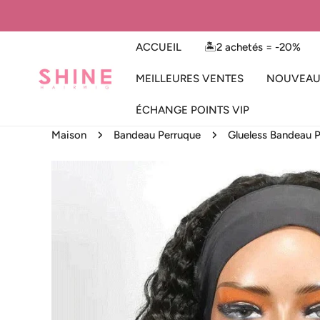
ER AU CONTENU
ACCUEIL
🏝️2 achetés = -20%
MEILLEURES VENTES
NOUVEAU
ÉCHANGE POINTS VIP
Maison
Bandeau Perruque
Glueless Bandeau 
 AUX INFORMATIONS SUR LE PRODUIT