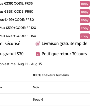
lus €239)
CODE:
FR35
copy
lus €359)
CODE:
FR50
copy
lus €499)
CODE:
FR80
copy
Plus €599)
CODE:
FR120
copy
Plus €699)
CODE:
FR150
copy
ison estimé:
Aug 11 - Aug 15
100% cheveux humains
ux
Noir
Bouclé