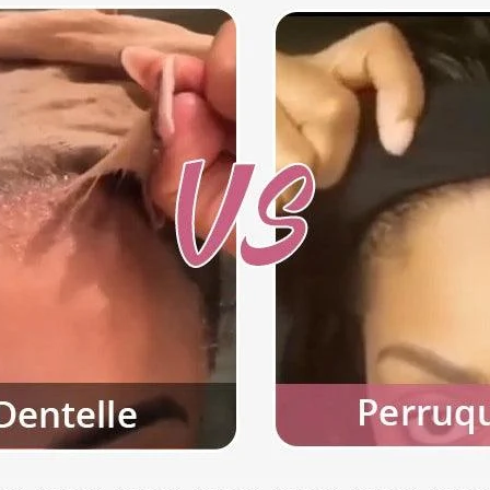
cheveux.
Pour toute question
vip@shinehair.fr