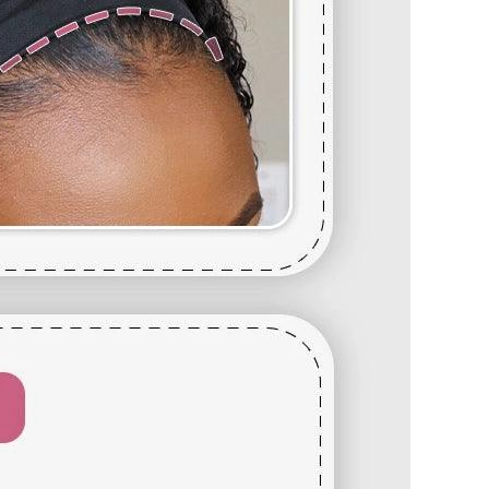
gueur d'une perruque droite, partez du centre du bonnet
a tête et mesurez jusqu'à la mèche de cheveux la plus
bouclées et ondulées, vous devez lisser les cheveux
r. Etirez doucement les cheveux jusqu'à leur longueur
rez du haut de la perruque jusqu'à l'extrémité des