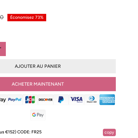
00
Économisez
73%
"
AJOUTER AU PANIER
ACHETER MAINTENANT
IA DANS LA VUE GALERIE
lus €152)
CODE:
FR25
copy