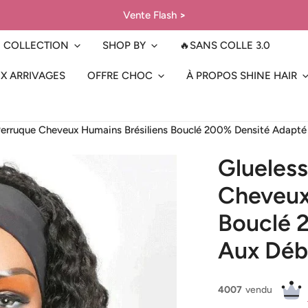
Vente Flash
>
COLLECTION
SHOP BY
🔥SANS COLLE 3.0
X ARRIVAGES
OFFRE CHOC
À PROPOS SHINE HAIR
Perruque Cheveux Humains Brésiliens Bouclé 200% Densité Adapté
Glueles
Cheveux
Bouclé 
Aux Déb
4007
vendu