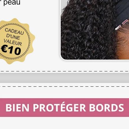
Pour mesurer la lon
de perruque ou de l
longue en bas.
Pour les perruques 
avant de les mesure
maximale, puis mesu