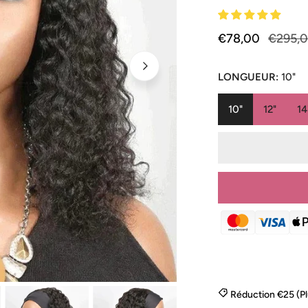
Prix
€78,00
Prix
€295,
de
habituel
vente
LONGUEUR:
10"
10"
12"
14
OUVRIR LE MÉD
Réduction €25 (P