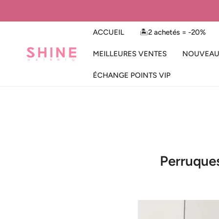
ER AU CONTENU
ACCUEIL
🏝️2 achetés = -20%
MEILLEURES VENTES
NOUVEAU
ÉCHANGE POINTS VIP
Perruques