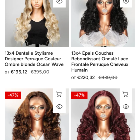
БЪРЗ ПОГЛЕД
БЪ
Stylisme
Couches
Designer
Rebondissant
Perruque
Ondulé
Couleur
Lace
Ombre
Frontale
blonde
Perruque
Ocean
Cheveux
13x4 Dentelle Stylisme
13x4 Épais Couches
Wave
Humain
Designer Perruque Couleur
Rebondissant Ondulé Lace
Ombre blonde Ocean Wave
Frontale Perruque Cheveux
Humain
Продажна
от
Редовна
€195,12
€395,00
Продажна
от
Редовна
€220,32
€430,00
цена
цена
цена
цена
13x4
13x4
ИЗБЕРЕТЕ ОПЦИИ
ИЗ
-47%
-47%
Marron
99j
БЪРЗ ПОГЛЕД
БЪ
Highlight
Couches
Couches
Ondulé
Rebondissant
Rebondissant
Ondulé
Épais
Frontale
Lace