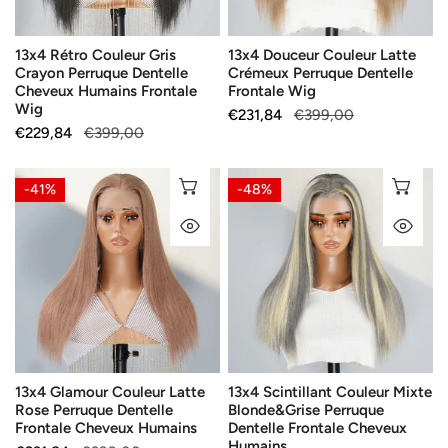
Cheveux
Frontale
Humains
Wig
13x4 Rétro Couleur Gris
13x4 Douceur Couleur Latte
Frontale
Crayon Perruque Dentelle
Crémeux Perruque Dentelle
Wig
Cheveux Humains Frontale
Frontale Wig
Wig
Продажна
€231,84
Редовна
€399,00
Продажна
€229,84
Редовна
€399,00
цена
цена
цена
цена
13x4
13x4
ИЗБЕРЕТЕ ОПЦИИ
ИЗ
-41%
-48%
Glamour
Scintillant
БЪРЗ ПОГЛЕД
БЪ
Couleur
Couleur
Latte
Mixte
Rose
Blonde&Grise
Perruque
Perruque
Dentelle
Dentelle
Frontale
Frontale
Cheveux
Cheveux
13x4 Glamour Couleur Latte
13x4 Scintillant Couleur Mixte
Humains
Humains
Rose Perruque Dentelle
Blonde&Grise Perruque
Frontale Cheveux Humains
Dentelle Frontale Cheveux
Humains