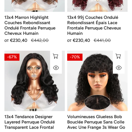
Perruque
Frontale
Cheveux
Perruque
13x4 Marron Highlight
13x4 99j Couches Ondulé
Humain
Cheveux
Couches Rebondissant
Rebondissant Épais Lace
Humain
Ondulé Frontale Perruque
Frontale Perruque Cheveux
Cheveux Humain
Humain
Продажна
от
Редовна
€230,40
€442,00
Продажна
от
Редовна
€230,40
€441,00
цена
цена
цена
цена
13x4
Volumineuses
ИЗБЕРЕТЕ ОПЦИИ
ИЗ
-67%
-70%
Tendance
Glueless
БЪРЗ ПОГЛЕД
БЪ
Designer
Bob
Layered
Bouclée
Perruque
Perruque
Ondulé
Sans
Transparent
Colle
Lace
Avec
Frontal
Une
13x4 Tendance Designer
Volumineuses Glueless Bob
Frange
Layered Perruque Ondulé
Bouclée Perruque Sans Colle
3s
Transparent Lace Frontal
Avec Une Frange 3s Wear Go
Wear