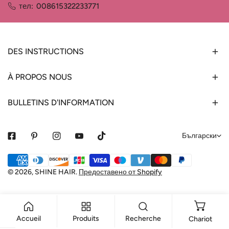
тел:
008615322233771
DES INSTRUCTIONS
À PROPOS NOUS
BULLETINS D'INFORMATION
е
Български
з
Начини
и
за
© 2026,
SHINE HAIR
.
Предоставено от Shopify
к
плащане
Accueil
Produits
Recherche
Chariot