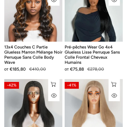
C
Wear
Partie
Go
Glueless
4x4
Marron
Glueless
Mélange
Lisse
Noir
Perruque
Perruque
Sans
13x4 Couches C Partie
Pré-pêches Wear Go 4x4
Sans
Colle
Glueless Marron Mélange Noir
Glueless Lisse Perruque Sans
Colle
Frontal
Perruque Sans Colle Body
Colle Frontal Cheveux
Body
Cheveux
Wave
Humains
Wave
Humains
Продажна
от
Редовна
€185,80
€410,00
Продажна
от
Редовна
€75,88
€278,00
цена
цена
цена
цена
13x4
13x4
ИЗБЕРЕТЕ ОПЦИИ
ИЗ
-42%
-41%
Rétro
Douceur
БЪРЗ ПОГЛЕД
БЪ
Couleur
Couleur
Gris
Latte
Crayon
Crémeux
Perruque
Perruque
Dentelle
Dentelle