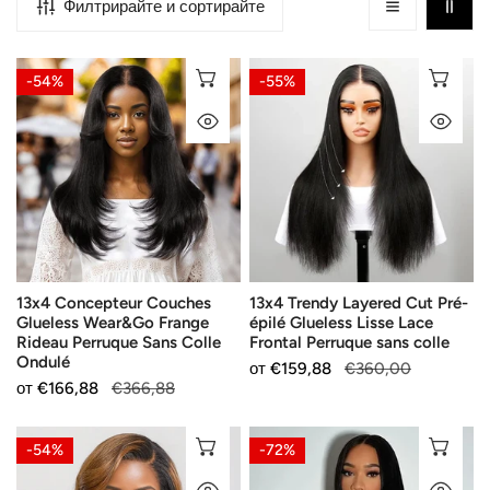
Филтрирайте и сортирайте
13x4
13x4
ИЗБЕРЕТЕ ОПЦИИ
ИЗ
-54%
-55%
Concepteur
Trendy
БЪРЗ ПОГЛЕД
БЪ
Couches
Layered
Glueless
Cut
Wear&Go
Pré-
Frange
épilé
Rideau
Glueless
Perruque
Lisse
Sans
Lace
13x4 Concepteur Couches
13x4 Trendy Layered Cut Pré-
Colle
Frontal
Glueless Wear&Go Frange
épilé Glueless Lisse Lace
Ondulé
Perruque
Rideau Perruque Sans Colle
Frontal Perruque sans colle
sans
Ondulé
Продажна
от
Редовна
€159,88
€360,00
colle
Продажна
от
Редовна
€166,88
€366,88
цена
цена
цена
цена
13x4
Pré-
ИЗБЕРЕТЕ ОПЦИИ
ИЗ
-54%
-72%
Couches
pêches
БЪРЗ ПОГЛЕД
БЪ