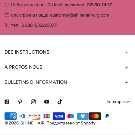
Работни часове:
Du lundi au samedi 02h30 11h30
електронна поща:
customer@shinehairwig.com
тел:
008615322233771
DES INSTRUCTIONS
À PROPOS NOUS
BULLETINS D'INFORMATION
е
Български
з
Начини
и
за
© 2026,
SHINE HAIR
.
Предоставено от Shopify
к
плащане