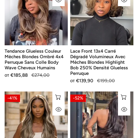
Couleur
13x4
Mèches
Carré
Blondes
Dégradé
Ombré
Volumineux
4x4
Avec
Perruque
Mèches
Sans
Blondes
Tendance Glueless Couleur
Lace Front 13x4 Carré
Colle
Highlight
Mèches Blondes Ombré 4x4
Dégradé Volumineux Avec
Body
Bob
Perruque Sans Colle Body
Mèches Blondes Highlight
Wave
250%
Wave Cheveux Humains
Bob 250% Densité Glueless
Perruque
Cheveux
Densité
Продажна
от
Редовна
€185,88
€274,00
Продажна
от
Редовна
€139,90
€199,00
Humains
Glueless
цена
цена
цена
цена
Perruque
Brillante
Ultra-
ИЗБЕРЕТЕ ОПЦИИ
ИЗ
-41%
-52%
Glueless
soyeux
БЪРЗ ПОГЛЕД
БЪ
Couleur
Glueless
5x5
Pré-
Couleur
épilé
Mèches
Mettre