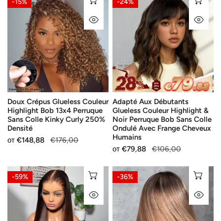
-15%
-24%
Crépus
Aux
БЪРЗ ПОГЛЕД
БЪ
Glueless
Débutants
Couleur
Glueless
Highlight
Couleur
Bob
Highlight
13x4
&
Perruque
Noir
Sans
Perruque
Doux Crépus Glueless Couleur
Adapté Aux Débutants
Colle
Bob
Highlight Bob 13x4 Perruque
Glueless Couleur Highlight &
Kinky
Sans
Sans Colle Kinky Curly 250%
Noir Perruque Bob Sans Colle
Curly
Colle
Densité
Ondulé Avec Frange Cheveux
Humains
250%
Ondulé
Продажна
от
Редовна
€148,88
€176,00
Продажна
от
Редовна
€79,88
€106,00
Densité
Avec
цена
цена
цена
цена
Frange
Séparation
Glueless
Cheveux
ИЗБЕРЕТЕ ОПЦИИ
ИЗ
-59%
-36%
Libre
Couleur
Humains
БЪРЗ ПОГЛЕД
БЪ
Glueless
Ombré
Couleur
Blond
Ombre
Avec