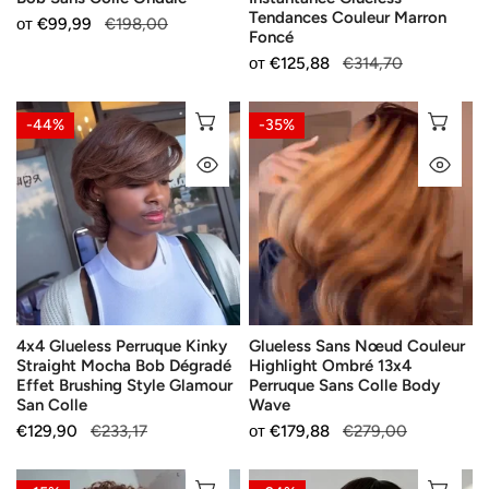
Ondulé
Marron
Tendances Couleur Marron
Продажна
от
Редовна
€99,99
€198,00
Foncé
Foncé
цена
цена
Продажна
от
Редовна
€125,88
€314,70
цена
цена
4x4
Glueless
ИЗБЕРЕТЕ ОПЦИИ
ИЗ
-44%
-35%
Glueless
Sans
БЪРЗ ПОГЛЕД
БЪ
Perruque
Nœud
Kinky
Couleur
Straight
Highlight
Mocha
Ombré
Bob
13x4
Dégradé
Perruque
Effet
Sans
4x4 Glueless Perruque Kinky
Glueless Sans Nœud Couleur
Brushing
Colle
Straight Mocha Bob Dégradé
Highlight Ombré 13x4
Style
Body
Effet Brushing Style Glamour
Perruque Sans Colle Body
Glamour
Wave
San Colle
Wave
San
Продажна
€129,90
Редовна
€233,17
Продажна
от
Редовна
€179,88
€279,00
Colle
цена
цена
цена
цена
Doux
Adapté
ИЗБЕРЕТЕ ОПЦИИ
ИЗ