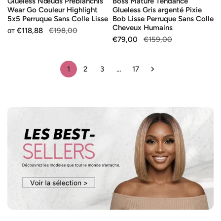
Glueless Nœuds Préblanchis
Boss Mature Tendance
Sans
Perruque
Wear Go Couleur Highlight
Glueless Gris argenté Pixie
Colle
Sans
5x5 Perruque Sans Colle Lisse
Bob Lisse Perruque Sans Colle
Lisse
Colle
Cheveux Humains
Продажна
от
Редовна
€118,88
€198,00
Cheveux
Продажна
€79,00
Редовна
€159,00
цена
цена
Humains
цена
цена
1
2
3
…
17