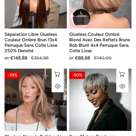
Brun
Des
13x4
Reflets
Perruque
Bruns
Sans
Bob
Séparation Libre Glueless
Glueless Couleur Ombré
Colle
Blunt
Couleur Ombre Brun 13x4
Blond Avec Des Reflets Bruns
Lisse
4x4
Perruque Sans Colle Lisse
Bob Blunt 4x4 Perruque Sans
250%
Perruque
250% Densité
Colle Lisse
Densité
Sans
Продажна
от
Редовна
€148,88
€364,88
Продажна
от
Редовна
€88,88
€140,00
Colle
цена
цена
цена
цена
Lisse
Glueless
Boss
ИЗБЕРЕТЕ ОПЦИИ
ДО
-39%
-50%
Nœuds
Mature
БЪРЗ ПОГЛЕД
БЪ
Préblanchis
Tendance
Wear
Glueless
Go
Gris
Couleur
argenté
Highlight
Pixie
5x5
Bob
Perruque
Lisse