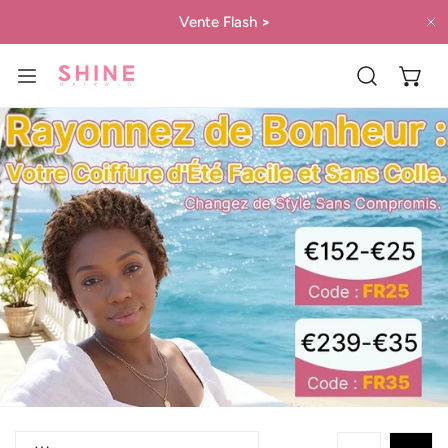
 КЪМ СЪДЪРЖАНИЕТО
Vente Flash
>
Б