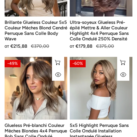
Blond
&
Cendré
Aller
Perruque
Couleur
Brillante Glueless Couleur 5x5
Ultra-soyeux Glueless Pré-
Sans
Highlight
Couleur Mèches Blond Cendré
épilé Mettre & Aller Couleur
Colle
4x4
Perruque Sans Colle Body
Highlight 4x4 Perruque Sans
Body
Perruque
Wave
Colle Ondulé 250% Densité
Wave
Sans
Продажна
от
Редовна
€215,88
€370,00
Продажна
от
Редовна
€179,88
€375,00
Colle
цена
цена
цена
цена
Ondulé
Glueless
5x5
ИЗБЕРЕТЕ ОПЦИИ
ИЗ
-49%
-60%
250%
Pré-
Highlight
БЪРЗ ПОГЛЕД
БЪ
Densité
blanchi
Perruque
Couleur
Sans
Mèches
Colle
Blondes
Ondulé
4x4
Installation
Perruque
Instantanée
Bob
Glueless
Glueless Pré-blanchi Couleur
5x5 Highlight Perruque Sans
Sans
Tendances
Mèches Blondes 4x4 Perruque
Colle Ondulé Installation
Colle
Couleur
Bob Sans Colle Ondulé
Instantanée Glueless