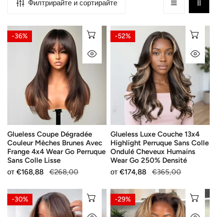
Филтрирайте и сортирайте
Glueless
Glueless
ИЗБЕРЕТЕ ОПЦИИ
ИЗ
-36%
-52%
Coupe
Luxe
БЪРЗ ПОГЛЕД
БЪ
Dégradée
Couche
Couleur
13x4
Mèches
Highlight
Brunes
Perruque
Avec
Sans
Frange
Colle
4x4
Ondulé
Glueless Coupe Dégradée
Glueless Luxe Couche 13x4
Wear
Cheveux
Couleur Mèches Brunes Avec
Highlight Perruque Sans Colle
Go
Humains
Frange 4x4 Wear Go Perruque
Ondulé Cheveux Humains
Perruque
Wear
Sans Colle Lisse
Wear Go 250% Densité
Sans
Go
Продажна
от
Редовна
€168,88
€268,00
Продажна
от
Редовна
€174,88
€365,00
Colle
250%
цена
цена
цена
цена
Lisse
Densité
Tendance
Lace
ИЗБЕРЕТЕ ОПЦИИ
ИЗ
-30%
-29%
Glueless
Front
БЪРЗ ПОГЛЕД
БЪ