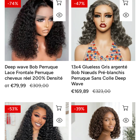
Deep
13x4
ИЗБЕРЕТЕ ОПЦИИ
ИЗ
-74%
-47%
wave
Glueless
БЪРЗ ПОГЛЕД
БЪ
Bob
Gris
Perruque
argenté
Lace
Bob
Frontale
Nœuds
Perruque
Pré-
cheveux
blanchis
réel
Perruque
Deep wave Bob Perruque
13x4 Glueless Gris argenté
200%
Sans
Lace Frontale Perruque
Bob Nœuds Pré-blanchis
Densité
Colle
cheveux réel 200% Densité
Perruque Sans Colle Deep
Deep
Wave
Продажна
от
Редовна
€79,99
€309,00
Wave
Продажна
€169,89
Редовна
€323,00
цена
цена
цена
цена
13x4
4x4
ИЗБЕРЕТЕ ОПЦИИ
ИЗ
-53%
-39%
HD
Volume
БЪРЗ ПОГЛЕД
БЪ
Lace
de
frontale
la
Perruque
Racine