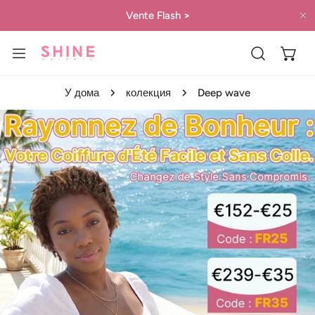
 КЪМ СЪДЪРЖАНИЕТО
Vente Flash
>
Б
У дома
колекция
Deep wave