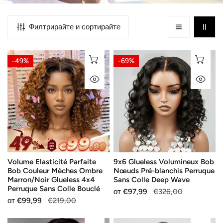
Филтрирайте и сортирайте
Volume
9x6
ИЗБЕРЕТЕ ОПЦИИ
ИЗ
-49%
-69%
Elasticité
Glueless
БЪРЗ ПОГЛЕД
БЪ
Parfaite
Volumineux
Bob
Bob
Couleur
Nœuds
Mèches
Pré-
Ombre
blanchis
Marron/Noir
Perruque
Glueless
Sans
Volume Elasticité Parfaite
9x6 Glueless Volumineux Bob
4x4
Colle
Bob Couleur Mèches Ombre
Nœuds Pré-blanchis Perruque
Perruque
Deep
Marron/Noir Glueless 4x4
Sans Colle Deep Wave
Sans
Wave
Perruque Sans Colle Bouclé
Продажна
от
Редовна
€97,99
€326,00
Colle
Продажна
от
Редовна
€99,99
€219,00
цена
цена
Bouclé
цена
цена