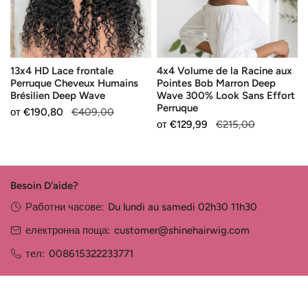
Cheveux
aux
Humains
Pointes
Brésilien
Bob
Deep
Marron
13x4 HD Lace frontale
4x4 Volume de la Racine aux
Wave
Deep
Perruque Cheveux Humains
Pointes Bob Marron Deep
Wave
Brésilien Deep Wave
Wave 300% Look Sans Effort
300%
Perruque
Продажна
от
Редовна
€190,80
€409,00
Look
Продажна
от
Редовна
€129,99
€215,00
цена
цена
Sans
цена
цена
Effort
Perruque
Besoin D'aide?
Работни часове:
Du lundi au samedi 02h30 11h30
електронна поща:
customer@shinehairwig.com
тел:
008615322233771