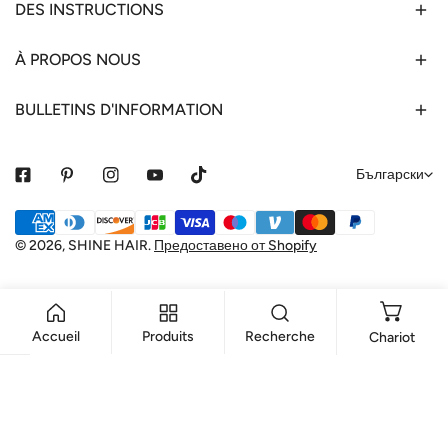
DES INSTRUCTIONS
À PROPOS NOUS
BULLETINS D'INFORMATION
е
Български
з
Начини
и
за
© 2026,
SHINE HAIR
.
Предоставено от Shopify
к
плащане
Accueil
Produits
Recherche
Chariot