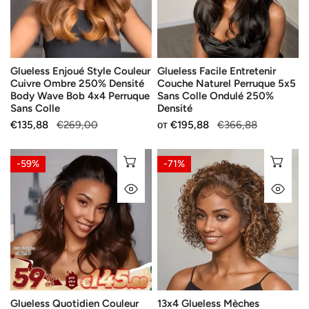
Ombre
Perruque
250%
5x5
Densité
Sans
Body
Colle
Glueless Enjoué Style Couleur
Glueless Facile Entretenir
Wave
Ondulé
Cuivre Ombre 250% Densité
Couche Naturel Perruque 5x5
Bob
250%
Body Wave Bob 4x4 Perruque
Sans Colle Ondulé 250%
4x4
Densité
Sans Colle
Densité
Perruque
Продажна
€135,88
Редовна
€269,00
Продажна
от
Редовна
€195,88
€366,88
Sans
цена
цена
цена
цена
Colle
Glueless
13x4
ИЗБЕРЕТЕ ОПЦИИ
ИЗ
-59%
-71%
Quotidien
Glueless
БЪРЗ ПОГЛЕД
БЪ
Couleur
Mèches
Ombre
Brunes/Noir
Marron
Jais
13x4
Perruque
Perruque
Sans
Sans
Colle
Colle
Coupe
Glueless Quotidien Couleur
13x4 Glueless Mèches
Body
Courte