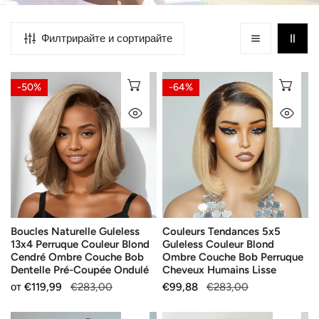
Филтрирайте и сортирайте
Boucles
Couleurs
ИЗБЕРЕТЕ ОПЦИИ
ИЗ
-50%
-64%
Naturelle
Tendances
БЪРЗ ПОГЛЕД
БЪ
Guleless
5x5
13x4
Guleless
Perruque
Couleur
Couleur
Blond
Blond
Ombre
Cendré
Couche
Ombre
Bob
Boucles Naturelle Guleless
Couleurs Tendances 5x5
Couche
Perruque
13x4 Perruque Couleur Blond
Guleless Couleur Blond
Bob
Cheveux
Cendré Ombre Couche Bob
Ombre Couche Bob Perruque
Dentelle
Humains
Dentelle Pré-Coupée Ondulé
Cheveux Humains Lisse
Pré-
Lisse
Продажна
от
Редовна
€119,99
€283,00
Продажна
€99,88
Редовна
€283,00
Coupée
цена
цена
цена
цена
Ondulé