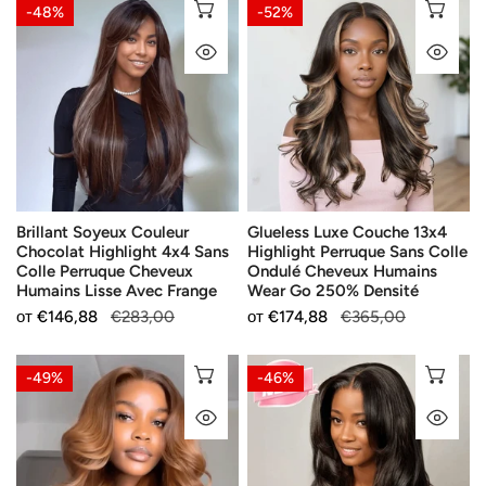
Brillant
Glueless
ИЗБЕРЕТЕ ОПЦИИ
ИЗ
-48%
-52%
Soyeux
Luxe
БЪРЗ ПОГЛЕД
БЪ
Couleur
Couche
Chocolat
13x4
Highlight
Highlight
4x4
Perruque
Sans
Sans
Colle
Colle
Perruque
Ondulé
Brillant Soyeux Couleur
Glueless Luxe Couche 13x4
Cheveux
Cheveux
Chocolat Highlight 4x4 Sans
Highlight Perruque Sans Colle
Humains
Humains
Colle Perruque Cheveux
Ondulé Cheveux Humains
Lisse
Wear
Humains Lisse Avec Frange
Wear Go 250% Densité
Avec
Go
Продажна
от
Редовна
€146,88
€283,00
Продажна
от
Редовна
€174,88
€365,00
Frange
250%
цена
цена
цена
цена
Densité
Glueless
Glueless
ИЗБЕРЕТЕ ОПЦИИ
ИЗ
-49%
-46%
Enjoué
Facile
БЪРЗ ПОГЛЕД
БЪ
Style
Entretenir
Couleur
Couche
Cuivre
Naturel