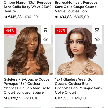
Ombre Marron 13x4 Perruque
Brunes/Noir Jais Perruque
Wave
Vague
Sans Colle Body Wave 250%
Sans Colle Coupe Courte
250%
Bouclée
Densité
Vague Bouclée Bob
Densité
Bob
Продажна
от
Редовна
€145,88
€361,99
Продажна
от
Редовна
€94,88
€365,00
цена
цена
цена
цена
Guleless
13x4
ИЗБЕРЕТЕ ОПЦИИ
ИЗ
-54%
-66%
Pré-
Glueless
БЪРЗ ПОГЛЕД
БЪ
Couche
Wear
Coupe
Go
Perruque
Couche
13x4
Couleur
Couleur
Brun
Mèches
Chocolat
Brun
Bob
Guleless Pré-Couche Coupe
13x4 Glueless Wear Go
Bob
Perruque
Perruque 13x4 Couleur
Couche Couleur Brun
Sans
Sans
Mèches Brun Bob Sans Colle
Chocolat Bob Perruque Sans
Colle
Colle
Ondulé Longueur Épaule
Colle Ondulé
Ondulé
Ondulé
Продажна
от
Редовна
€128,99
€283,00
Продажна
€109,99
Редовна
€326,00
Longueur
цена
цена
цена
цена