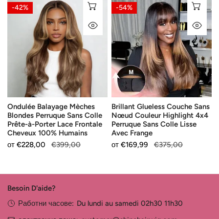
Épaule
Ondulée
Brillant
ИЗБЕРЕТЕ ОПЦИИ
ИЗ
-42%
-54%
Balayage
Glueless
БЪРЗ ПОГЛЕД
БЪ
Mèches
Couche
Blondes
Sans
Perruque
Nœud
Sans
Couleur
Colle
Highlight
Prête-
4x4
à-
Perruque
Ondulée Balayage Mèches
Brillant Glueless Couche Sans
Porter
Sans
Blondes Perruque Sans Colle
Nœud Couleur Highlight 4x4
Lace
Colle
Prête-à-Porter Lace Frontale
Perruque Sans Colle Lisse
Frontale
Lisse
Cheveux 100% Humains
Avec Frange
Cheveux
Avec
Продажна
от
Редовна
€228,00
€399,00
Продажна
от
Редовна
€169,99
€375,00
100%
Frange
цена
цена
цена
цена
Humains
Besoin D'aide?
Работни часове:
Du lundi au samedi 02h30 11h30