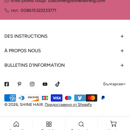
електронна поща:
customer@shinehairwig.com
тел:
008615322233771
DES INSTRUCTIONS
À PROPOS NOUS
BULLETINS D'INFORMATION
е
Български
з
Начини
и
за
© 2026,
SHINE HAIR
.
Предоставено от Shopify
к
плащане