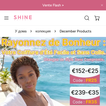
 КЪМ СЪДЪРЖАНИЕТО
Vente Flash
>
Б
У дома
колекция
December Products