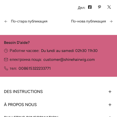
Дял:
По-стара публикация
По-нова публикация
Besoin D'aide?
Работни часове:
Du lundi au samedi 02h30 11h30
електронна поща:
customer@shinehairwig.com
тел:
008615322233771
DES INSTRUCTIONS
À PROPOS NOUS