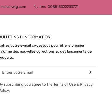
inehairwig.com
тел:
008615322233771
BULLETINS D'INFORMATION
Entrez votre e-mail ci-dessous pour être le premier
informé des nouvelles collections et des lancements de
produits.
електронна
поща
By subscribing you agree to the
Terms of Use
&
Privacy
Policy.