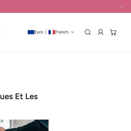
БЛИ
Euro
French
Влизам
ues Et Les