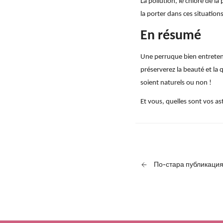
La pollution, le chlore de l
la porter dans ces situation
En résumé
Une perruque bien entretenu
préserverez la beauté et la 
soient naturels ou non !
Et vous, quelles sont vos a
По-стара публикаци