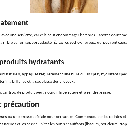
icatement
ue avec une serviette, car cela peut endommager les fibres. Tapotez douceme
 l'air libre sur un support adapté. Évitez les sèche-cheveux, qui peuvent ca
s produits hydratants
ux naturels, appliquez régulièrement une huile ou un spray hydratant spéc
enir la brillance et la souplesse des cheveux.
, car trop de produit peut alourdir la perruque et la rendre grasse.
ec précaution
 larges ou une brosse spéciale pour perruques. Commencez par les pointes 
les nœuds et les casses. Évitez les outils chauffants (lisseurs, boucleurs) tr