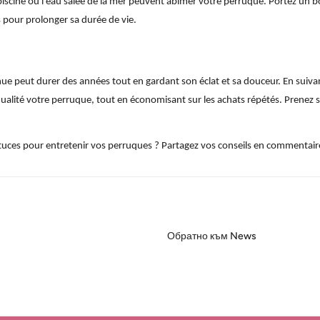
a piscine ou l'eau salée de la mer peuvent abîmer votre perruque. Portez un 
s pour prolonger sa durée de vie.
e peut durer des années tout en gardant son éclat et sa douceur. En suivan
qualité votre perruque, tout en économisant sur les achats répétés. Prenez s
stuces pour entretenir vos perruques ? Partagez vos conseils en commentair
я
Обратно към News