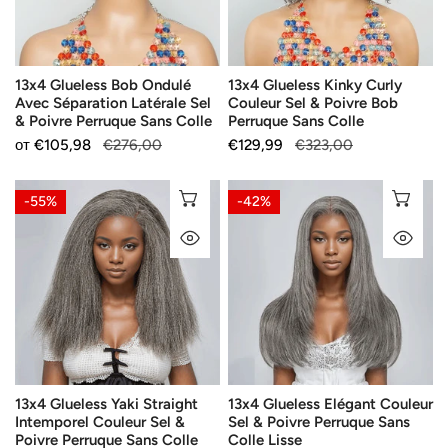
Latérale
&
Sel
Poivre
&
Bob
13x4 Glueless Bob Ondulé
13x4 Glueless Kinky Curly
Poivre
Perruque
Avec Séparation Latérale Sel
Couleur Sel & Poivre Bob
Perruque
Sans
& Poivre Perruque Sans Colle
Perruque Sans Colle
Sans
Colle
Продажна
от
Редовна
€105,98
€276,00
Продажна
€129,99
Редовна
€323,00
Colle
цена
цена
цена
цена
13x4
13x4
ИЗБЕРЕТЕ ОПЦИИ
ИЗ
-55%
-42%
Glueless
Glueless
БЪРЗ ПОГЛЕД
БЪ
Yaki
Elégant
Straight
Couleur
Intemporel
Sel
Couleur
&
Sel
Poivre
&
Perruque
Poivre
Sans
13x4 Glueless Yaki Straight
13x4 Glueless Elégant Couleur
Perruque
Colle
Intemporel Couleur Sel &
Sel & Poivre Perruque Sans
Sans
Lisse
Poivre Perruque Sans Colle
Colle Lisse