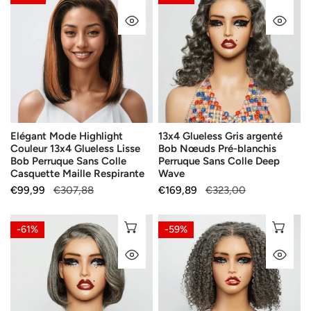
Mode
Glueless
БЪРЗ ПОГЛЕД
БЪ
Highlight
Gris
Couleur
argenté
13x4
Bob
Glueless
Nœuds
Lisse
Pré-
Bob
blanchis
Perruque
Perruque
Elégant Mode Highlight
13x4 Glueless Gris argenté
Sans
Sans
Couleur 13x4 Glueless Lisse
Bob Nœuds Pré-blanchis
Colle
Colle
Bob Perruque Sans Colle
Perruque Sans Colle Deep
Casquette
Deep
Casquette Maille Respirante
Wave
Maille
Wave
Продажна
€99,99
Редовна
€307,88
Продажна
€169,89
Редовна
€323,00
Respirante
цена
цена
цена
цена
13x4
13x4
ИЗБЕРЕТЕ ОПЦИИ
ИЗ
-61%
-59%
Glueless
Glueless
БЪРЗ ПОГЛЕД
БЪ
Bob
Kinky
Ondulé
Curly
Avec
Couleur
Séparation
Sel