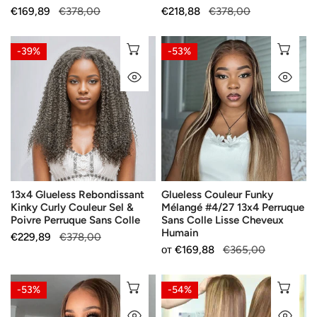
Colle
Продажна
€169,89
Редовна
€378,00
Продажна
€218,88
Редовна
€378,00
цена
цена
цена
цена
13x4
Glueless
ИЗБЕРЕТЕ ОПЦИИ
ИЗ
-39%
-53%
Glueless
Couleur
БЪРЗ ПОГЛЕД
БЪ
Rebondissant
Funky
Kinky
Mélangé
Curly
#4/27
Couleur
13x4
Sel
Perruque
&
Sans
Poivre
Colle
13x4 Glueless Rebondissant
Glueless Couleur Funky
Perruque
Lisse
Kinky Curly Couleur Sel &
Mélangé #4/27 13x4 Perruque
Sans
Cheveux
Poivre Perruque Sans Colle
Sans Colle Lisse Cheveux
Colle
Humain
Humain
Продажна
€229,89
Редовна
€378,00
Продажна
от
Редовна
€169,88
€365,00
цена
цена
цена
цена
Glueless
Glueless
ИЗБЕРЕТЕ ОПЦИИ
ИЗ
-53%
-54%
Populaire
Brillant
БЪРЗ ПОГЛЕД
БЪ
Couleur
Couleur