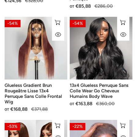
Продажна
€124,56
Редовна
€328,00
Perruque
Продажна
от
Редовна
€85,88
€286,00
цена
цена
цена
цена
Glueless
13x4
ИЗБЕРЕТЕ ОПЦИИ
ИЗ
-54%
-54%
Gradient
Glueless
БЪРЗ ПОГЛЕД
БЪ
Brun
Perruque
Rougeâtre
Sans
Lisse
Colle
13x4
Wear
Perruque
Go
Sans
Cheveux
Colle
Humains
Glueless Gradient Brun
13x4 Glueless Perruque Sans
Frontal
Body
Rougeâtre Lisse 13x4
Colle Wear Go Cheveux
Wig
Wave
Perruque Sans Colle Frontal
Humains Body Wave
Wig
Продажна
от
Редовна
€163,88
€360,00
Продажна
от
Редовна
€168,88
€371,88
цена
цена
цена
цена
13x4
Glueless
ИЗБЕРЕТЕ ОПЦИИ
ИЗ
-53%
-22%
Glueless
Pré-