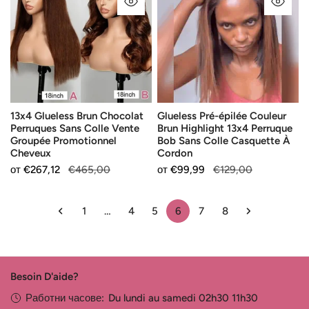
БЪРЗ ПОГЛЕД
БЪ
Brun
épilée
Chocolat
Couleur
Perruques
Brun
Sans
Highlight
Colle
13x4
Vente
Perruque
Groupée
Bob
13x4 Glueless Brun Chocolat
Glueless Pré-épilée Couleur
Promotionnel
Sans
Perruques Sans Colle Vente
Brun Highlight 13x4 Perruque
Cheveux
Colle
Groupée Promotionnel
Bob Sans Colle Casquette À
Casquette
Cheveux
Cordon
À
Продажна
от
Редовна
€267,12
€465,00
Продажна
от
Редовна
€99,99
€129,00
Cordon
цена
цена
цена
цена
1
…
4
5
6
7
8
Besoin D'aide?
Работни часове:
Du lundi au samedi 02h30 11h30