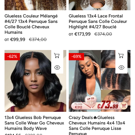
Colle
Couleur
Bouclé
Highlight
Glueless Couleur Mélangé
Glueless 13x4 Lace Frontal
Cheveux
#4/27
#4/27 13x4 Perruque Sans
Perruque Sans Colle Couleur
Humains
Bouclé
Colle Bouclé Cheveux
Highlight #4/27 Bouclé
Humains
Продажна
от
Редовна
€173,99
€374,00
Продажна
от
Редовна
€99,99
€374,00
цена
цена
цена
цена
13x4
Crazy
ИЗБЕРЕТЕ ОПЦИИ
ИЗ
-62%
-69%
Glueless
Deals
БЪРЗ ПОГЛЕД
БЪ
Bob
🔥
Perruque
Glueless
Sans
Cheveux
Colle
Humains
Wear
4x4
Go
13x4
Cheveux
Sans
13x4 Glueless Bob Perruque
Crazy Deals🔥Glueless
Humains
Colle
Sans Colle Wear Go Cheveux
Cheveux Humains 4x4 13x4
Body
Perruque
Humains Body Wave
Sans Colle Perruque Lisse
Wave
Lisse
Perruque