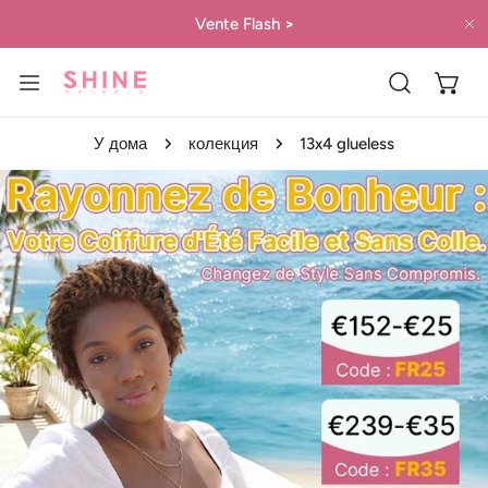
 КЪМ СЪДЪРЖАНИЕТО
Vente Flash
>
Б
У дома
колекция
13x4 glueless