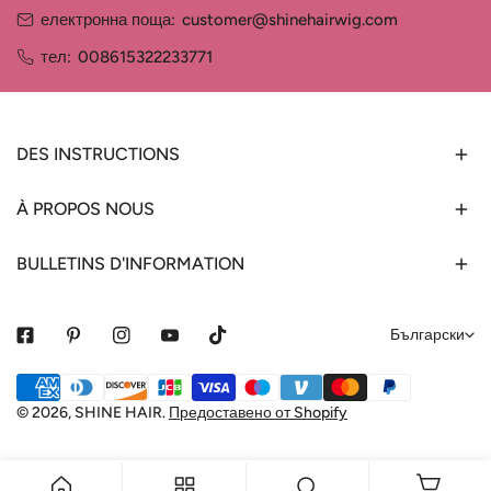
електронна поща:
customer@shinehairwig.com
тел:
008615322233771
DES INSTRUCTIONS
À PROPOS NOUS
BULLETINS D'INFORMATION
е
Български
з
Начини
и
за
© 2026,
SHINE HAIR
.
Предоставено от Shopify
к
плащане