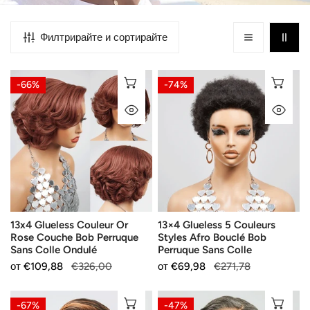
Филтрирайте и сортирайте
13x4
13×4
ИЗБЕРЕТЕ ОПЦИИ
ИЗ
-66%
-74%
Glueless
Glueless
БЪРЗ ПОГЛЕД
БЪ
Couleur
5
Or
Couleurs
Rose
Styles
Couche
Afro
Bob
Bouclé
Perruque
Bob
Sans
Perruque
13x4 Glueless Couleur Or
13×4 Glueless 5 Couleurs
Colle
Sans
Rose Couche Bob Perruque
Styles Afro Bouclé Bob
Ondulé
Colle
Sans Colle Ondulé
Perruque Sans Colle
Продажна
от
Редовна
€109,88
€326,00
Продажна
от
Редовна
€69,98
€271,78
цена
цена
цена
цена
Elégant
13x4
ИЗБЕРЕТЕ ОПЦИИ
ИЗ
-67%
-47%