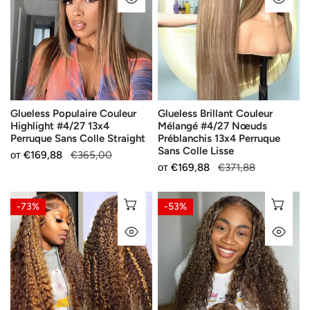
Highlight
Mélangé
#4/27
#4/27
13x4
Nœuds
Perruque
Préblanchis
Sans
13x4
Colle
Perruque
Glueless Populaire Couleur
Glueless Brillant Couleur
Straight
Sans
Highlight #4/27 13x4
Mélangé #4/27 Nœuds
Colle
Perruque Sans Colle Straight
Préblanchis 13x4 Perruque
Lisse
Sans Colle Lisse
Продажна
от
Редовна
€169,88
€365,00
Продажна
от
Редовна
€169,88
€371,88
цена
цена
цена
цена
Glueless
Glueless
ИЗБЕРЕТЕ ОПЦИИ
ИЗ
-73%
-53%
Couleur
13x4
БЪРЗ ПОГЛЕД
БЪ
Mélangé
Lace
#4/27
Frontal
13x4
Perruque
Perruque
Sans
Sans
Colle